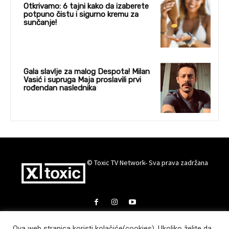
Otkrivamo: 6 tajni kako da izaberete
potpuno čistu i sigurno kremu za
sunčanje!
Gala slavlje za malog Despota! Milan
Vasić i supruga Maja proslavili prvi
rođendan naslednika
© Toxic TV Network- Sva prava zadržana
Ova web stranica koristi kolačiće(cookies). Ukoliko želite da