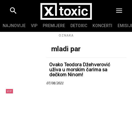
NAJNOVIJE
VIP
PREMIJERE
DETOXIC
KONCERTI
EMISIJ
OZNAKA
mladi par
Ovako Teodora Džehverović
uživa u morskim čarima sa
dečkom Ninom!
07/08/2021
VIP