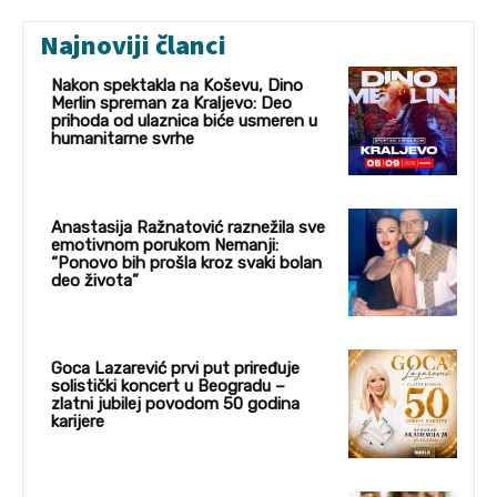
Najnoviji članci
Nakon spektakla na Koševu, Dino
Merlin spreman za Kraljevo: Deo
prihoda od ulaznica biće usmeren u
humanitarne svrhe
Anastasija Ražnatović raznežila sve
emotivnom porukom Nemanji:
“Ponovo bih prošla kroz svaki bolan
deo života”
Goca Lazarević prvi put priređuje
solistički koncert u Beogradu –
zlatni jubilej povodom 50 godina
karijere