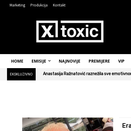
Marketing
Produkcija
Kontakt
HOME
EMISIJE
NAJNOVIJE
PREMIJERE
VIP
Anastasija Ražnatović raznežila sve emotivnom
EKSKLUZIVNO
Era