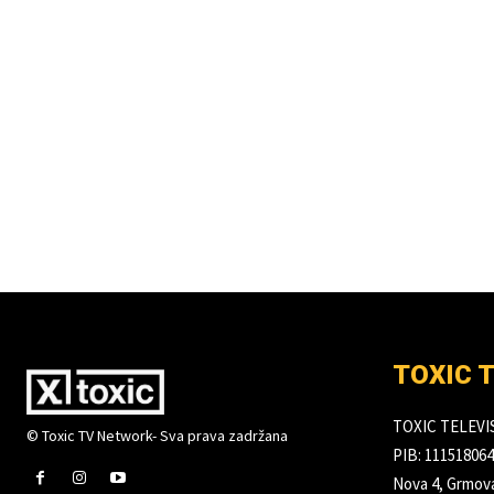
TOXIC 
TOXIC TELEV
© Toxic TV Network- Sva prava zadržana
PIB: 111518064
Nova 4, Grmova