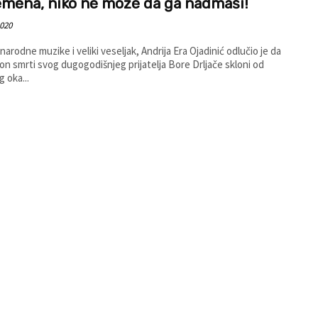
emena, niko ne može da ga nadmaši!
2020
narodne muzike i veliki veseljak, Andrija Era Ojadinić odlučio je da
on smrti svog dugogodišnjeg prijatelja Bore Drljače skloni od
 oka...