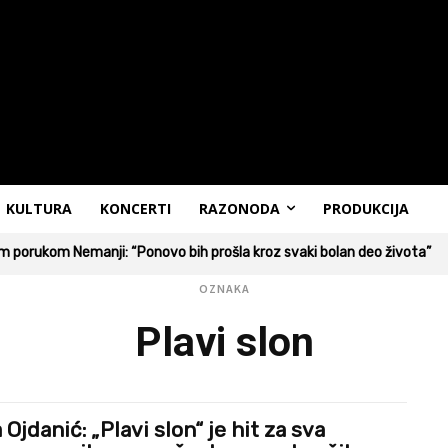
KULTURA
KONCERTI
RAZONODA
PRODUKCIJA
 porukom Nemanji: “Ponovo bih prošla kroz svaki bolan deo života”
OZNAKA
Plavi slon
 Ojdanić: „Plavi slon“ je hit za sva