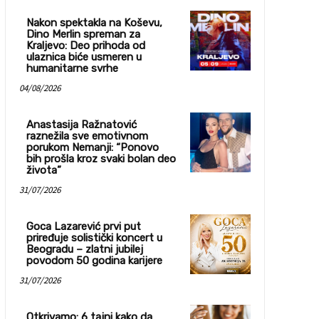
Nakon spektakla na Koševu,
Dino Merlin spreman za
Kraljevo: Deo prihoda od
ulaznica biće usmeren u
humanitarne svrhe
04/08/2026
Anastasija Ražnatović
raznežila sve emotivnom
porukom Nemanji: “Ponovo
bih prošla kroz svaki bolan deo
života”
31/07/2026
Goca Lazarević prvi put
priređuje solistički koncert u
Beogradu – zlatni jubilej
povodom 50 godina karijere
31/07/2026
Otkrivamo: 6 tajni kako da