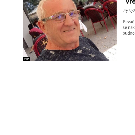
vr
19/11/
Pevač 
se nak
budnog
VIP