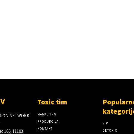
Toxic tim
Popularn
TV
kategorij
MARKETING
ISION NETWORK
PRODUKCIJA
VIP
KONTAKT
c 106, 11103
DETOXIC