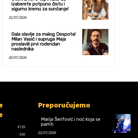
izaberete potpuno čistu i
sigurno kremu za sunčanje!
31/07/2026
Gala slavlje za malog Despota!
Milan Vasić i supruga Maja
proslavili prvi rođendan
naslednika
30/07/2026
e
Preporučujemo
e
Marija Šerifović i noć koja se
pamti
8729
02/07/2026
920