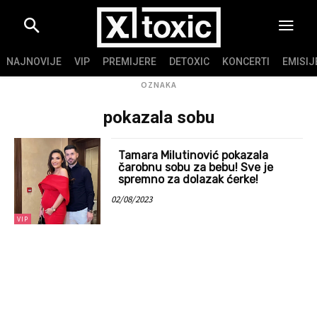
NAJNOVIJE
VIP
PREMIJERE
DETOXIC
KONCERTI
EMISIJ
OZNAKA
pokazala sobu
Tamara Milutinović pokazala
čarobnu sobu za bebu! Sve je
spremno za dolazak ćerke!
02/08/2023
VIP