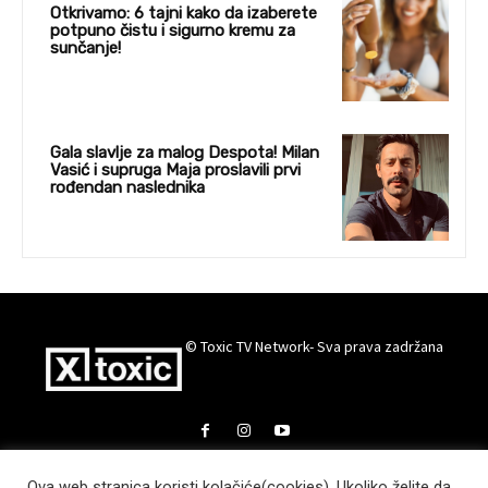
Otkrivamo: 6 tajni kako da izaberete
potpuno čistu i sigurno kremu za
sunčanje!
Gala slavlje za malog Despota! Milan
Vasić i supruga Maja proslavili prvi
rođendan naslednika
© Toxic TV Network- Sva prava zadržana
Ova web stranica koristi kolačiće(cookies). Ukoliko želite da