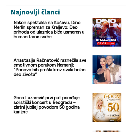
Najnoviji članci
Nakon spektakla na Koševu, Dino
Merlin spreman za Kraljevo: Deo
prihoda od ulaznica biće usmeren u
humanitarne svrhe
Anastasija Ražnatović raznežila sve
emotivnom porukom Nemanji:
“Ponovo bih prošla kroz svaki bolan
deo života”
Goca Lazarević prvi put priređuje
solistički koncert u Beogradu –
zlatni jubilej povodom 50 godina
karijere