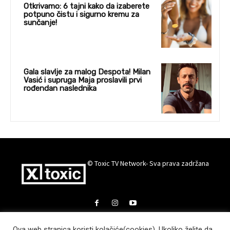
Otkrivamo: 6 tajni kako da izaberete
potpuno čistu i sigurno kremu za
sunčanje!
Gala slavlje za malog Despota! Milan
Vasić i supruga Maja proslavili prvi
rođendan naslednika
© Toxic TV Network- Sva prava zadržana
Ova web stranica koristi kolačiće(cookies). Ukoliko želite da