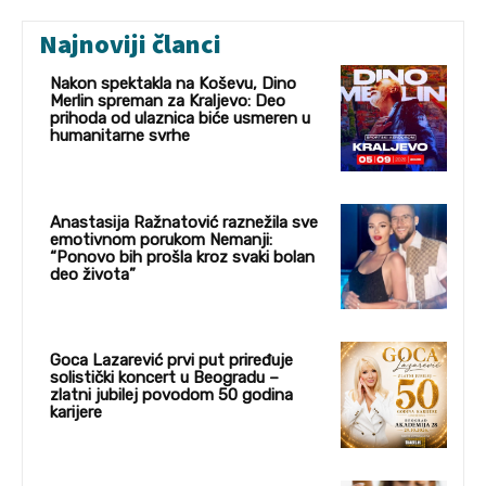
Najnoviji članci
Nakon spektakla na Koševu, Dino
Merlin spreman za Kraljevo: Deo
prihoda od ulaznica biće usmeren u
humanitarne svrhe
Anastasija Ražnatović raznežila sve
emotivnom porukom Nemanji:
“Ponovo bih prošla kroz svaki bolan
deo života”
Goca Lazarević prvi put priređuje
solistički koncert u Beogradu –
zlatni jubilej povodom 50 godina
karijere