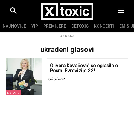
NAJNOVIJE
VIP
PREMIJERE
DETOXIC
KONCERTI
EMISIJ
OZNAKA
ukradeni glasovi
Olivera Kovačević se oglasila o
Pesmi Evrovizije 22!
23/03/2022
DETOXIC