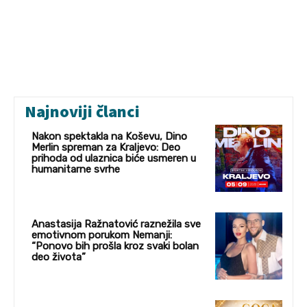
Najnoviji članci
Nakon spektakla na Koševu, Dino
Merlin spreman za Kraljevo: Deo
prihoda od ulaznica biće usmeren u
humanitarne svrhe
Anastasija Ražnatović raznežila sve
emotivnom porukom Nemanji:
“Ponovo bih prošla kroz svaki bolan
deo života”