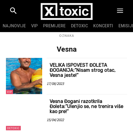
NAJNOVIJE
VIP
PREMIJERE
DETOXIC
KONCERTI
EMISIJ
OZNAKA
Vesna
VELIKA ISPOVEST ĐOLETA
ĐOGANIJA:“Nisam strog otac,
Vesna jeste!“
17/08/2023
VIP
Vesna Đogani razotkrila
Đoleta:”Ulenjio se, ne trenira više
kao pre!”
15/04/2022
DETOXIC