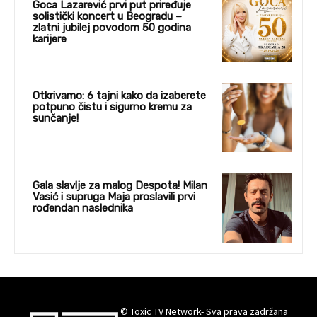
Goca Lazarević prvi put priređuje
solistički koncert u Beogradu –
zlatni jubilej povodom 50 godina
karijere
Otkrivamo: 6 tajni kako da izaberete
potpuno čistu i sigurno kremu za
sunčanje!
Gala slavlje za malog Despota! Milan
Vasić i supruga Maja proslavili prvi
rođendan naslednika
© Toxic TV Network- Sva prava zadržana