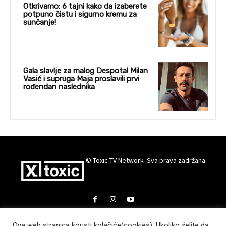
Otkrivamo: 6 tajni kako da izaberete
potpuno čistu i sigurno kremu za
sunčanje!
Gala slavlje za malog Despota! Milan
Vasić i supruga Maja proslavili prvi
rođendan naslednika
© Toxic TV Network- Sva prava zadržana
Ova web stranica koristi kolačiće(cookies). Ukoliko želite da