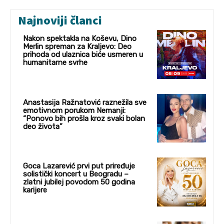
Najnoviji članci
Nakon spektakla na Koševu, Dino
Merlin spreman za Kraljevo: Deo
prihoda od ulaznica biće usmeren u
humanitarne svrhe
Anastasija Ražnatović raznežila sve
emotivnom porukom Nemanji:
“Ponovo bih prošla kroz svaki bolan
deo života”
Goca Lazarević prvi put priređuje
solistički koncert u Beogradu –
zlatni jubilej povodom 50 godina
karijere