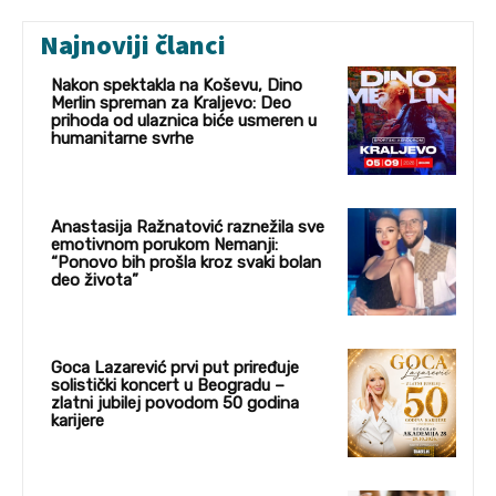
Najnoviji članci
Nakon spektakla na Koševu, Dino
Merlin spreman za Kraljevo: Deo
prihoda od ulaznica biće usmeren u
humanitarne svrhe
Anastasija Ražnatović raznežila sve
emotivnom porukom Nemanji:
“Ponovo bih prošla kroz svaki bolan
deo života”
Goca Lazarević prvi put priređuje
solistički koncert u Beogradu –
zlatni jubilej povodom 50 godina
karijere