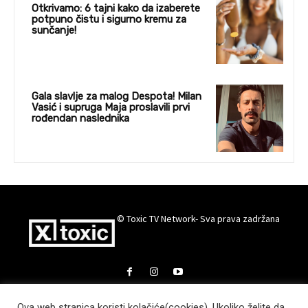
Otkrivamo: 6 tajni kako da izaberete
potpuno čistu i sigurno kremu za
sunčanje!
Gala slavlje za malog Despota! Milan
Vasić i supruga Maja proslavili prvi
rođendan naslednika
© Toxic TV Network- Sva prava zadržana
Ova web stranica koristi kolačiće(cookies). Ukoliko želite da