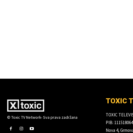
TOXIC 
TOXIC TELEV
© Toxic TV Network- Sva prava zadržana
PIB: 111518064
Nova 4, Grmova