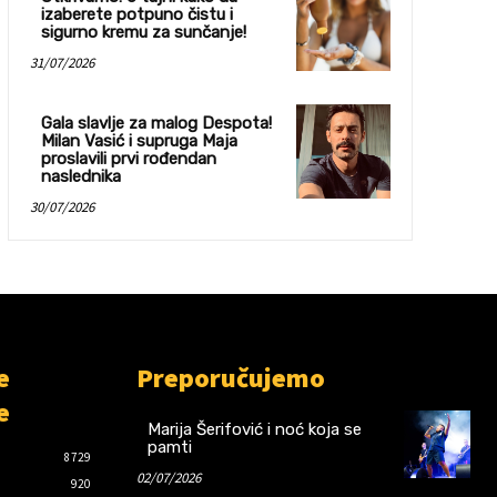
izaberete potpuno čistu i
sigurno kremu za sunčanje!
31/07/2026
Gala slavlje za malog Despota!
Milan Vasić i supruga Maja
proslavili prvi rođendan
naslednika
30/07/2026
e
Preporučujemo
e
Marija Šerifović i noć koja se
pamti
8729
02/07/2026
920