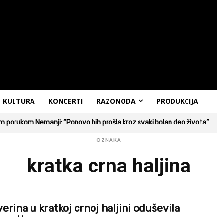
KULTURA
KONCERTI
RAZONODA
PRODUKCIJA
 porukom Nemanji: “Ponovo bih prošla kroz svaki bolan deo života”
OZNAKA
kratka crna haljina
erina u kratkoj crnoj haljini oduševila