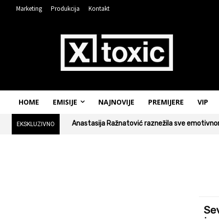
Marketing
Produkcija
Kontakt
HOME
EMISIJE
NAJNOVIJE
PREMIJERE
VIP
Anastasija Ražnatović raznežila sve emotivnom
EKSKLUZIVNO
Sev