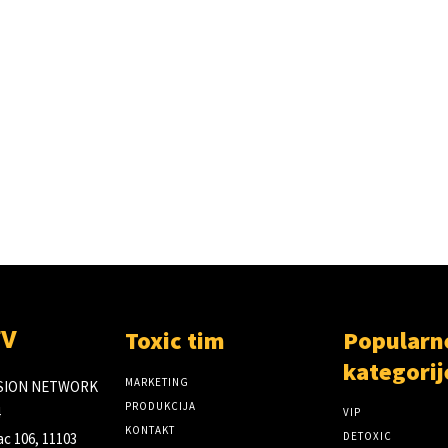
Toxic tim
Popularn
TV
kategorij
MARKETING
ISION NETWORK
PRODUKCIJA
VIP
KONTAKT
c 106, 11103
DETOXIC