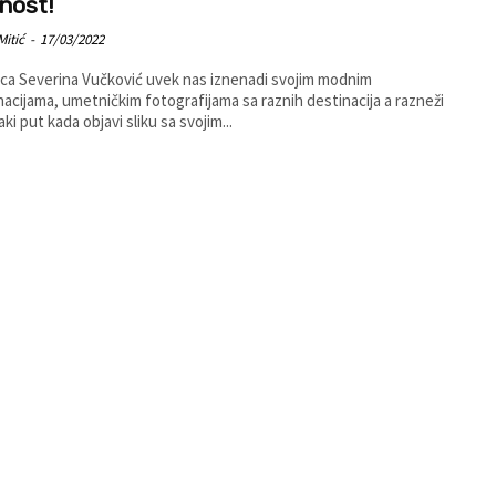
nost!
Mitić
-
17/03/2022
ca Severina Vučković uvek nas iznenadi svojim modnim
acijama, umetničkim fotografijama sa raznih destinacija a razneži
ki put kada objavi sliku sa svojim...