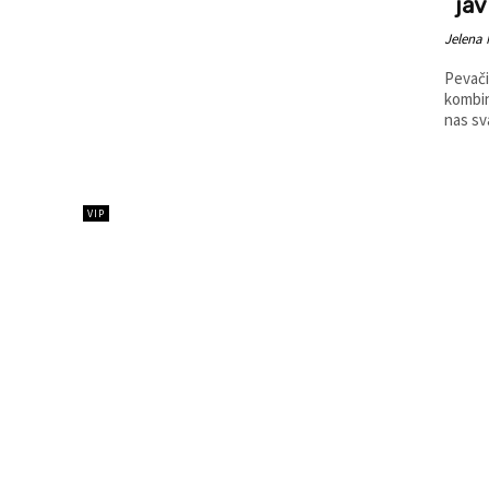
jav
Jelena 
Pevači
kombin
nas sva
VIP