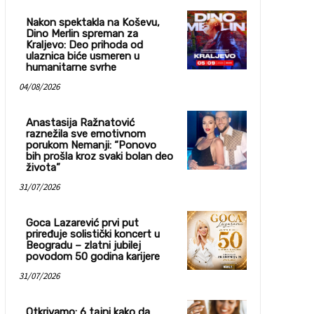
Nakon spektakla na Koševu,
Dino Merlin spreman za
Kraljevo: Deo prihoda od
ulaznica biće usmeren u
humanitarne svrhe
04/08/2026
Anastasija Ražnatović
raznežila sve emotivnom
porukom Nemanji: “Ponovo
bih prošla kroz svaki bolan deo
života”
31/07/2026
Goca Lazarević prvi put
priređuje solistički koncert u
Beogradu – zlatni jubilej
povodom 50 godina karijere
31/07/2026
Otkrivamo: 6 tajni kako da