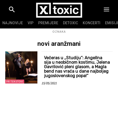
NAJNOVIJE
VIP
PREMIJERE
DETOXIC
KONCERTI
EMISIJ
OZNAKA
novi aranžmani
Večeras u „Studiju“: Angellna
sija u neobičnom kostimu, Jelena
Gavrilović pleni glasom, a Magla
bend nas vraća u dane najboljeg
jugoslovenskog popa!“
PR TEKSTOVI
15/05/2021