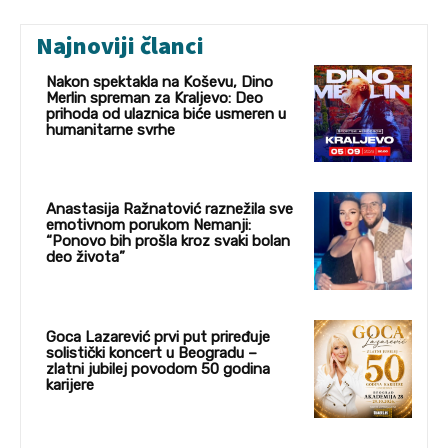
Najnoviji članci
Nakon spektakla na Koševu, Dino
Merlin spreman za Kraljevo: Deo
prihoda od ulaznica biće usmeren u
humanitarne svrhe
Anastasija Ražnatović raznežila sve
emotivnom porukom Nemanji:
“Ponovo bih prošla kroz svaki bolan
deo života”
Goca Lazarević prvi put priređuje
solistički koncert u Beogradu –
zlatni jubilej povodom 50 godina
karijere