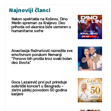
Najnoviji članci
Nakon spektakla na Koševu, Dino
Merlin spreman za Kraljevo: Deo
prihoda od ulaznica biće usmeren u
humanitarne svrhe
Anastasija Ražnatović raznežila sve
emotivnom porukom Nemanji:
“Ponovo bih prošla kroz svaki bolan
deo života”
Goca Lazarević prvi put priređuje
solistički koncert u Beogradu –
zlatni jubilej povodom 50 godina
karijere