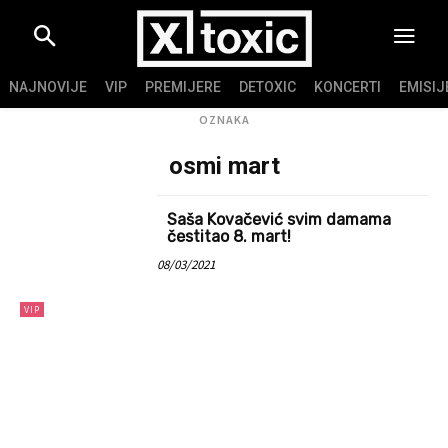
NAJNOVIJE
VIP
PREMIJERE
DETOXIC
KONCERTI
EMISIJ
OZNAKA
osmi mart
Saša Kovačević svim damama
čestitao 8. mart!
08/03/2021
VIP