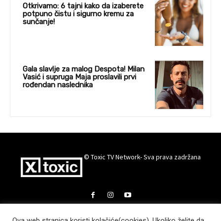
Otkrivamo: 6 tajni kako da izaberete
potpuno čistu i sigurno kremu za
sunčanje!
Gala slavlje za malog Despota! Milan
Vasić i supruga Maja proslavili prvi
rođendan naslednika
© Toxic TV Network- Sva prava zadržana
Ova web stranica koristi kolačiće(cookies). Ukoliko želite da