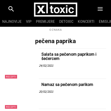
NAJNOVIJE
VIP
PREMIJERE
DETOXIC
KONCERTI
EMISIJ
OZNAKA
pečena paprika
Salata sa pečenom paprikom i
šećercem
24/02/2021
RECEPTI
Namaz sa pečenom parikom
20/02/2021
RECEPTI