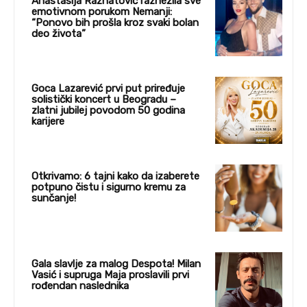
Anastasija Ražnatović raznežila sve
emotivnom porukom Nemanji:
“Ponovo bih prošla kroz svaki bolan
deo života”
Goca Lazarević prvi put priređuje
solistički koncert u Beogradu –
zlatni jubilej povodom 50 godina
karijere
Otkrivamo: 6 tajni kako da izaberete
potpuno čistu i sigurno kremu za
sunčanje!
Gala slavlje za malog Despota! Milan
Vasić i supruga Maja proslavili prvi
rođendan naslednika