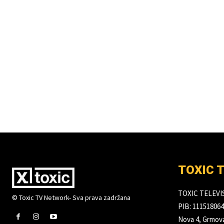
TOXIC 
TOXIC TELEV
© Toxic TV Network- Sva prava zadržana
PIB: 111518064
Nova 4, Grmova