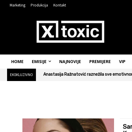
Marketing
Produkcija
Kontakt
HOME
EMISIJE
NAJNOVIJE
PREMIJERE
VIP
Anastasija Ražnatović raznežila sve emotivnom
EKSKLUZIVNO
Sa