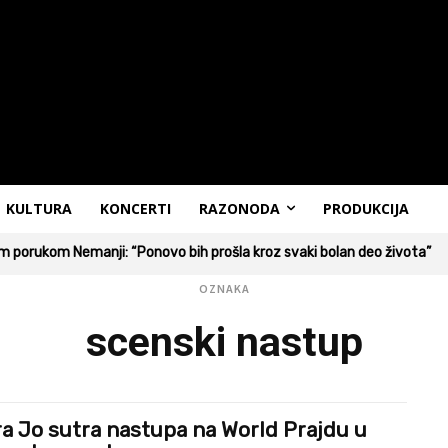
KULTURA
KONCERTI
RAZONODA
PRODUKCIJA
 porukom Nemanji: “Ponovo bih prošla kroz svaki bolan deo života”
OZNAKA
scenski nastup
ra Jo sutra nastupa na World Prajdu u