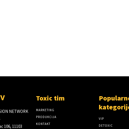
Toxic tim
Popularn
TV
kategorij
MARKETING
ISION NETWORK
PRODUKCIJA
VIP
KONTAKT
c 106, 11103
DETOXIC