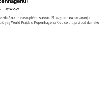
penhagenu!
V
-
20/08/2021
ezda Sara Jo nastupiće u subotu 21. avgusta na zatvaranju
išnjeg World Prajda u Kopenhagenu. Ovo će biti prvi put da neko