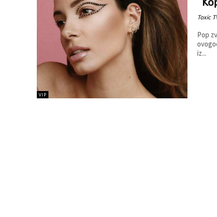
Ko
Toxic T
Pop zv
ovogod
iz...
VIP