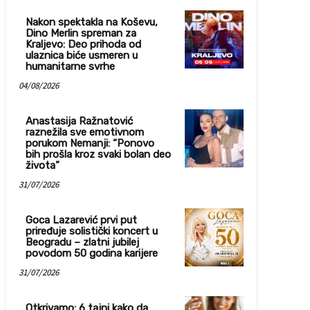
Nakon spektakla na Koševu,
Dino Merlin spreman za
Kraljevo: Deo prihoda od
ulaznica biće usmeren u
humanitarne svrhe
04/08/2026
Anastasija Ražnatović
raznežila sve emotivnom
porukom Nemanji: “Ponovo
bih prošla kroz svaki bolan deo
života”
31/07/2026
Goca Lazarević prvi put
priređuje solistički koncert u
Beogradu – zlatni jubilej
povodom 50 godina karijere
31/07/2026
Otkrivamo: 6 tajni kako da