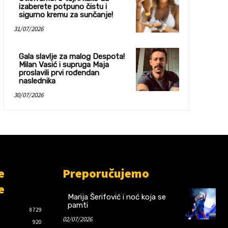
izaberete potpuno čistu i
sigurno kremu za sunčanje!
31/07/2026
Gala slavlje za malog Despota!
Milan Vasić i supruga Maja
proslavili prvi rođendan
naslednika
30/07/2026
e
Preporučujemo
e
Marija Šerifović i noć koja se
pamti
8729
02/07/2026
920