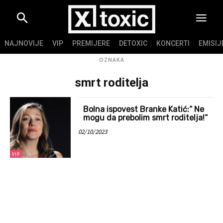
NAJNOVIJE
VIP
PREMIJERE
DETOXIC
KONCERTI
EMISIJ
OZNAKA
smrt roditelja
Bolna ispovest Branke Katić:“ Ne
mogu da prebolim smrt roditelja!“
02/10/2023
VIP