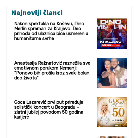
Najnoviji članci
Nakon spektakla na Koševu, Dino
Merlin spreman za Kraljevo: Deo
prihoda od ulaznica biće usmeren u
humanitarne svrhe
Anastasija Ražnatović raznežila sve
emotivnom porukom Nemanji:
“Ponovo bih prošla kroz svaki bolan
deo života”
Goca Lazarević prvi put priređuje
solistički koncert u Beogradu –
zlatni jubilej povodom 50 godina
karijere