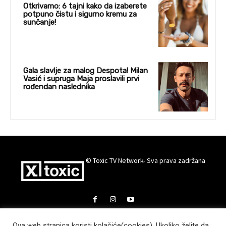
Otkrivamo: 6 tajni kako da izaberete
potpuno čistu i sigurno kremu za
sunčanje!
Gala slavlje za malog Despota! Milan
Vasić i supruga Maja proslavili prvi
rođendan naslednika
© Toxic TV Network- Sva prava zadržana
Ova web stranica koristi kolačiće(cookies). Ukoliko želite da