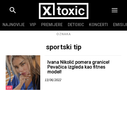
NAJNOVIJE
VIP
PREMIJERE
DETOXIC
KONCERTI
EMISIJ
OZNAKA
sportski tip
Ivana Nikolić pomera granice!
Pevačica izgleda kao fitnes
model!
13/06/2022
VIP