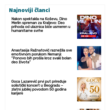
Najnoviji članci
Nakon spektakla na Koševu, Dino
Merlin spreman za Kraljevo: Deo
prihoda od ulaznica biće usmeren u
humanitarne svrhe
Anastasija Ražnatović raznežila sve
emotivnom porukom Nemanji:
“Ponovo bih prošla kroz svaki bolan
deo života”
Goca Lazarević prvi put priređuje
solistički koncert u Beogradu –
zlatni jubilej povodom 50 godina
karijere