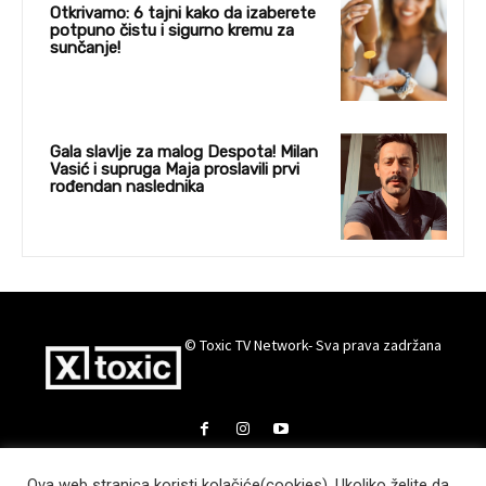
Otkrivamo: 6 tajni kako da izaberete
potpuno čistu i sigurno kremu za
sunčanje!
Gala slavlje za malog Despota! Milan
Vasić i supruga Maja proslavili prvi
rođendan naslednika
© Toxic TV Network- Sva prava zadržana
Ova web stranica koristi kolačiće(cookies). Ukoliko želite da