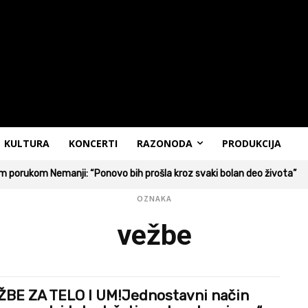
KULTURA
KONCERTI
RAZONODA
PRODUKCIJA
 porukom Nemanji: “Ponovo bih prošla kroz svaki bolan deo života”
OZNAKA
vežbe
ŽBE ZA TELO I UM!Jednostavni način