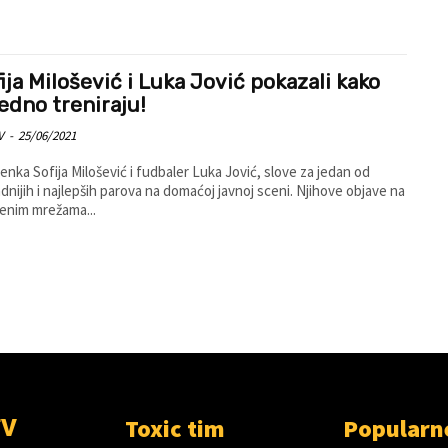
ija Milošević i Luka Jović pokazali kako
edno treniraju!
V
-
25/06/2021
nka Sofija Milošević i fudbaler Luka Jović, slove za jedan od
adnijih i najlepših parova na domaćoj javnoj sceni. Njihove objave na
enim mrežama...
Toxic tim
Popularn
TV