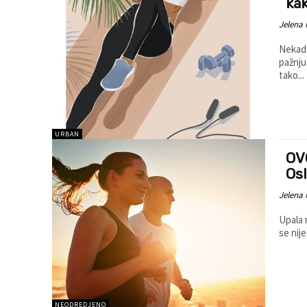
kak
Jelena 
Nekad 
pažnju
tako...
URBAN
OV
Os
Jelena 
Upala 
se nij
NEODREDJENO