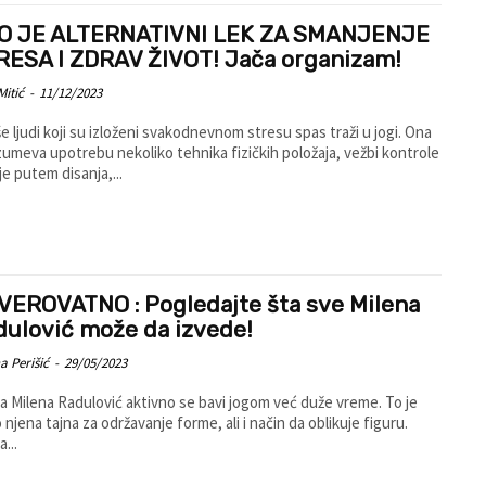
O JE ALTERNATIVNI LEK ZA SMANJENJE
RESA I ZDRAV ŽIVOT! Jača organizam!
Mitić
-
11/12/2023
še ljudi koji su izloženi svakodnevnom stresu spas traži u jogi. Ona
umeva upotrebu nekoliko tehnika fizičkih položaja, vežbi kontrole
je putem disanja,...
VEROVATNO : Pogledajte šta sve Milena
dulović može da izvede!
 Perišić
-
29/05/2023
a Milena Radulović aktivno se bavi jogom već duže vreme. To je
 njena tajna za održavanje forme, ali i način da oblikuje figuru.
...