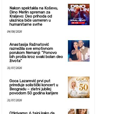
Nakon spektakla na Koševu,
Dino Merlin spreman za
Kraljevo: Deo prihoda od
ulaznica biće usmeren u
humanitarne svrhe
04/08/2026
Anastasija Ražnatović
raznežila sve emotivnom
porukom Nemanji: “Ponovo
bih prošla kroz svaki bolan deo
života”
31/07/2026
Goca Lazarević prvi put
priređuje solistički koncert u
Beogradu – zlatni jubilej
povodom 50 godina karijere
31/07/2026
Otkrivamo: 6 tajni kako da