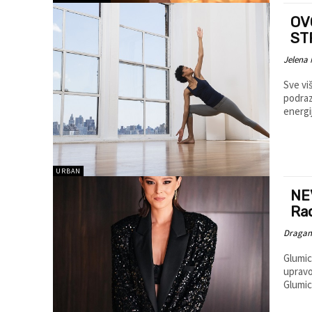
OV
ST
Jelena 
Sve vi
podraz
energi
URBAN
NE
Ra
Dragana
Glumic
upravo
Glumica