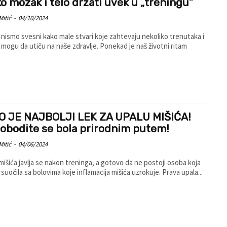
o mozak i telo držati uvek u „treningu“
Mitić
-
04/10/2024
nismo svesni kako male stvari koje zahtevaju nekoliko trenutaka i
 mogu da utiču na naše zdravlje. Ponekad je naš životni ritam
O JE NAJBOLJI LEK ZA UPALU MIŠIĆA!
lobodite se bola prirodnim putem!
Mitić
-
04/06/2024
mišića javlja se nakon treninga, a gotovo da ne postoji osoba koja
e suočila sa bolovima koje inflamacija mišića uzrokuje. Prava upala...