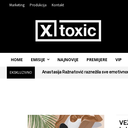
Marketing
Produkcija
Kontakt
HOME
EMISIJE
NAJNOVIJE
PREMIJERE
VIP
Anastasija Ražnatović raznežila sve emotivnom
EKSKLUZIVNO
VE