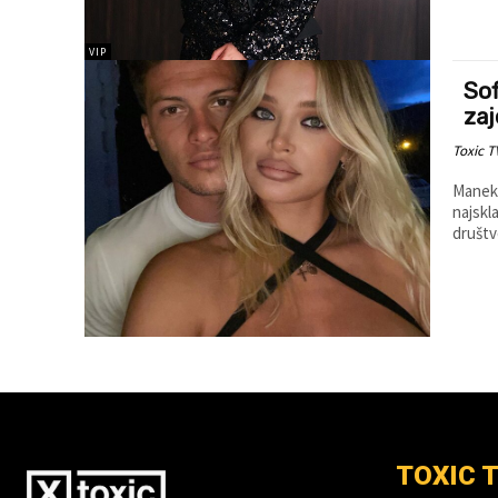
VIP
Sof
zaj
Toxic T
Maneke
najskl
društv
TOXIC 