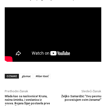
OZNAKE
glumac
Milan Vasić
Prethodni članak
Sledeći članak
Mlada kao sa naslovnice! Kruna,
Željko Samardžić:“Ovu pesmu
nežna šminka, i venčanica iz
posvećujem svim ženama!“
snova. Bojana Šijan postavila prve