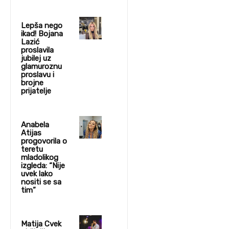
Lepša nego
ikad! Bojana
Lazić
proslavila
jubilej uz
glamuroznu
proslavu i
brojne
prijatelje
Anabela
Atijas
progovorila o
teretu
mladolikog
izgleda: “Nije
uvek lako
nositi se sa
tim”
Matija Cvek