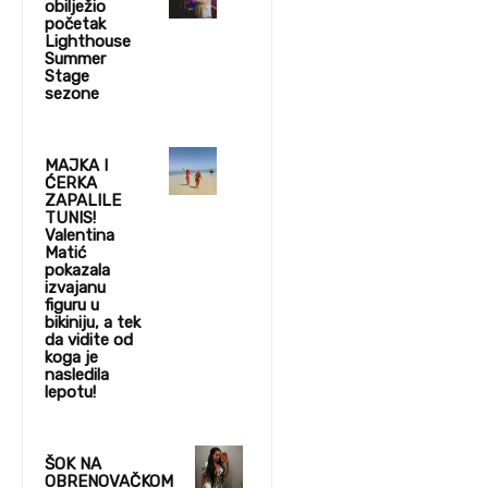
obilježio
početak
Lighthouse
Summer
Stage
sezone
MAJKA I
ĆERKA
ZAPALILE
TUNIS!
Valentina
Matić
pokazala
izvajanu
figuru u
bikiniju, a tek
da vidite od
koga je
nasledila
lepotu!
ŠOK NA
OBRENOVAČKOM