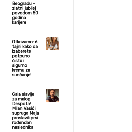
Beogradu –
zlatni jubilej
povodom 50
godina
karijere
Otkrivamo: 6
tajni kako da
izaberete
potpuno
čistu i
sigurno
kremu za
sunčanje!
Gala slavlje
za malog
Despota!
Milan Vasić i
supruga Maja
proslavili prvi
rođendan
naslednika