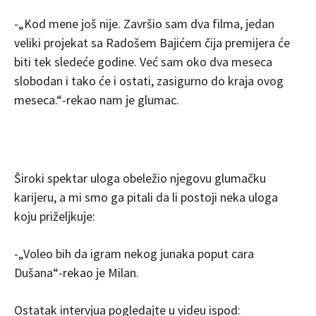
-„Kod mene još nije. Završio sam dva filma, jedan
veliki projekat sa Radošem Bajićem čija premijera će
biti tek sledeće godine. Već sam oko dva meseca
slobodan i tako će i ostati, zasigurno do kraja ovog
meseca.“-rekao nam je glumac.
Široki spektar uloga obeležio njegovu glumačku
karijeru, a mi smo ga pitali da li postoji neka uloga
koju priželjkuje:
-„Voleo bih da igram nekog junaka poput cara
Dušana“-rekao je Milan.
Ostatak intervjua pogledajte u videu ispod: