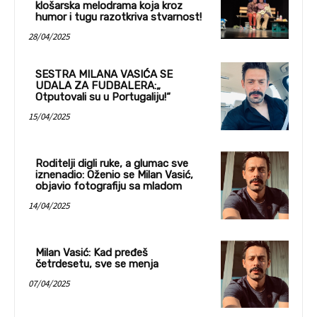
klošarska melodrama koja kroz
humor i tugu razotkriva stvarnost!
28/04/2025
SESTRA MILANA VASIĆA SE
UDALA ZA FUDBALERA:„
Otputovali su u Portugaliju!“
15/04/2025
Roditelji digli ruke, a glumac sve
iznenadio: Oženio se Milan Vasić,
objavio fotografiju sa mladom
14/04/2025
Milan Vasić: Kad pređeš
četrdesetu, sve se menja
07/04/2025