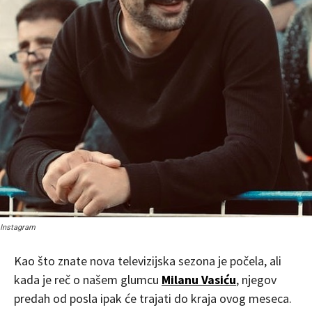
Instagram
Kao što znate nova televizijska sezona je počela, ali
kada je reč o našem glumcu
Milanu Vasiću
, njegov
predah od posla ipak će trajati do kraja ovog meseca.