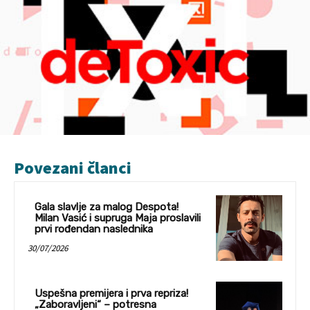
Povezani članci
Gala slavlje za malog Despota!
Milan Vasić i supruga Maja proslavili
prvi rođendan naslednika
30/07/2026
Uspešna premijera i prva repriza!
„Zaboravljeni“ – potresna