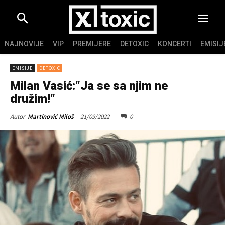
NAJNOVIJE
VIP
PREMIJERE
DETOXIC
KONCERTI
EMISIJ
EMISIJE
DETOXIC
Milan Vasić:“Ja se sa njim ne
družim!“
21/09/2022
0
Autor
Martinović Miloš