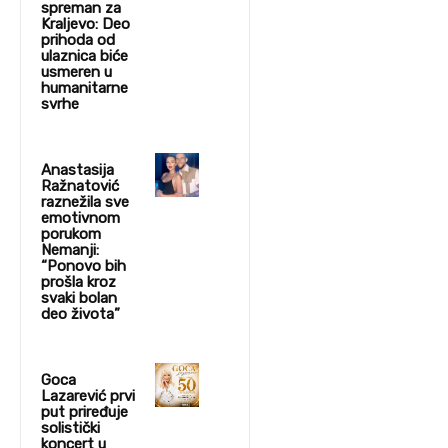
spreman za
Kraljevo: Deo
prihoda od
ulaznica biće
usmeren u
humanitarne
svrhe
Anastasija
Ražnatović
raznežila sve
emotivnom
porukom
Nemanji:
“Ponovo bih
prošla kroz
svaki bolan
deo života”
Goca
Lazarević prvi
put priređuje
solistički
koncert u