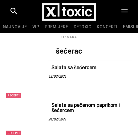
NAJNOVIJE
VIP
PREMIJERE
DETOXIC
KONCERTI
EMISIJ
OZNAKA
šećerac
Salata sa šećercem
12/03/2021
RECEPTI
Salata sa pečenom paprikom i
šećercem
24/02/2021
RECEPTI