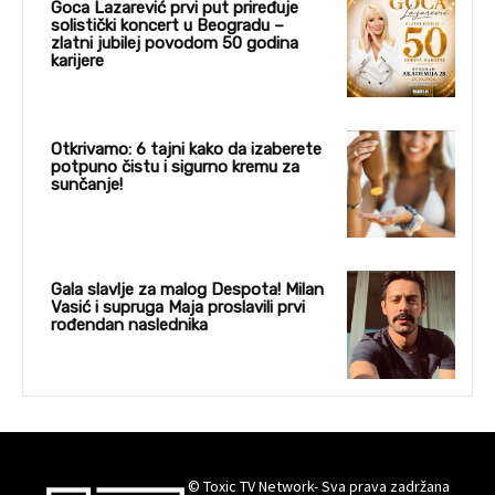
Goca Lazarević prvi put priređuje
solistički koncert u Beogradu –
zlatni jubilej povodom 50 godina
karijere
Otkrivamo: 6 tajni kako da izaberete
potpuno čistu i sigurno kremu za
sunčanje!
Gala slavlje za malog Despota! Milan
Vasić i supruga Maja proslavili prvi
rođendan naslednika
© Toxic TV Network- Sva prava zadržana