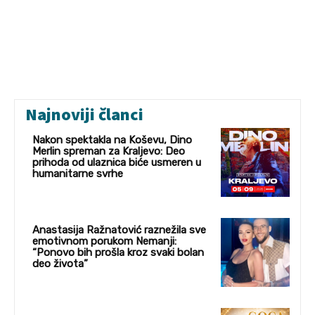
Najnoviji članci
Nakon spektakla na Koševu, Dino
Merlin spreman za Kraljevo: Deo
prihoda od ulaznica biće usmeren u
humanitarne svrhe
Anastasija Ražnatović raznežila sve
emotivnom porukom Nemanji:
“Ponovo bih prošla kroz svaki bolan
deo života”