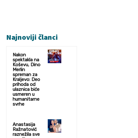
Najnoviji članci
Nakon
spektakla na
Koševu, Dino
Merlin
spreman za
Kraljevo: Deo
prihoda od
ulaznica biće
usmeren u
humanitarne
svrhe
Anastasija
Ražnatović
raznežila sve