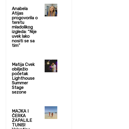
Anabela
Atijas
progovorila o
teretu
mladolikog
izgleda: “Nije
uvek lako
nositi se sa
tim”
Matija Cvek
obilježio
početak
Lighthouse
Summer
Stage
sezone
MAJKA I
ĆERKA
ZAPALILE
TUNIS!