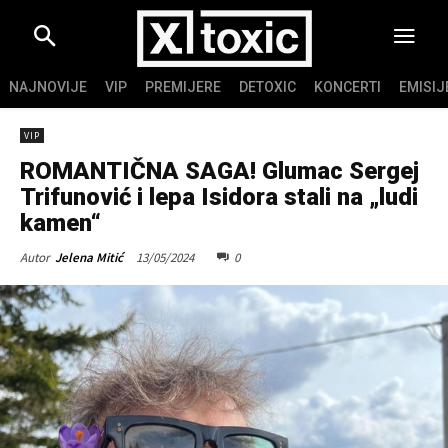
NAJNOVIJE
VIP
PREMIJERE
DETOXIC
KONCERTI
EMISIJ
VIP
ROMANTIČNA SAGA! Glumac Sergej
Trifunović i lepa Isidora stali na „ludi
kamen“
13/05/2024
0
Autor
Jelena Mitić