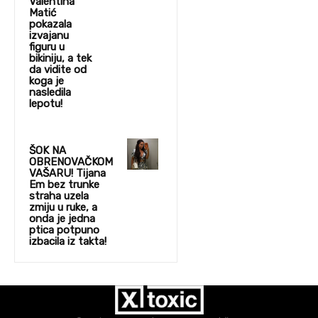
Valentina
Matić
pokazala
izvajanu
figuru u
bikiniju, a tek
da vidite od
koga je
nasledila
lepotu!
ŠOK NA
OBRENOVAČKOM
VAŠARU! Tijana
Em bez trunke
straha uzela
zmiju u ruke, a
onda je jedna
ptica potpuno
izbacila iz takta!