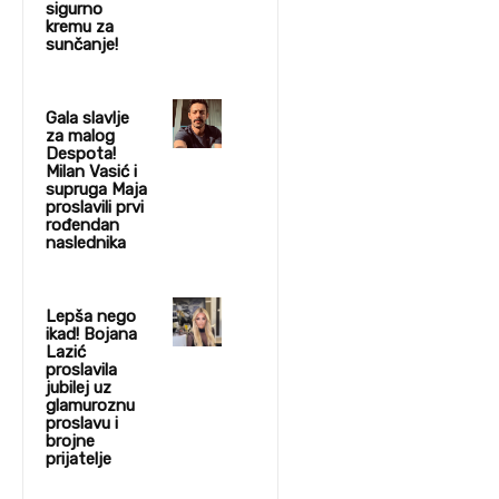
sigurno
kremu za
sunčanje!
Gala slavlje
za malog
Despota!
Milan Vasić i
supruga Maja
proslavili prvi
rođendan
naslednika
Lepša nego
ikad! Bojana
Lazić
proslavila
jubilej uz
glamuroznu
proslavu i
brojne
prijatelje