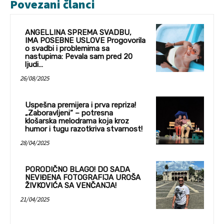
Povezani članci
ANGELLINA SPREMA SVADBU,
IMA POSEBNE USLOVE Progovorila
o svadbi i problemima sa
nastupima: Pevala sam pred 20
ljudi…
26/08/2025
Uspešna premijera i prva repriza!
„Zaboravljeni“ – potresna
klošarska melodrama koja kroz
humor i tugu razotkriva stvarnost!
28/04/2025
PORODIČNO BLAGO! DO SADA
NEVIĐENA FOTOGRAFIJA UROŠA
ŽIVKOVIĆA SA VENČANJA!
21/04/2025