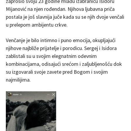
zaprosio svoju 23 godine mlađu izabranicu Isidoru
Mijanović na njen rođendan. Njihova ljubavna priča
postala je još slavnija juče kada su se njih dvoje venčali
u prelepom ambijentu crkve.
Venčanje je bilo intimno i puno emocija, okupljajući
njihove najbliže prijatelje i porodicu. Sergej i Isidora
zablistali su u svojim elegnatnim odevnim
kombinacijama, odisajući srećom i zaljubljenošću dok
su izgovarali svoje zavete pred Bogom i svojim
najmilijima.