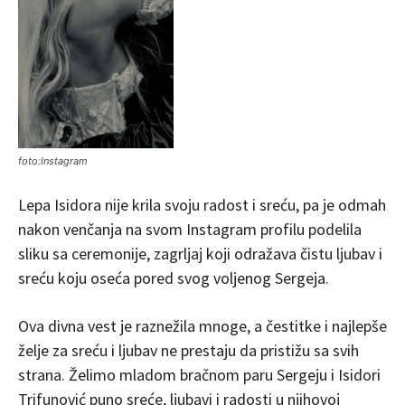
foto:Instagram
Lepa Isidora nije krila svoju radost i sreću, pa je odmah
nakon venčanja na svom Instagram profilu podelila
sliku sa ceremonije, zagrljaj koji odražava čistu ljubav i
sreću koju oseća pored svog voljenog Sergeja.
Ova divna vest je raznežila mnoge, a čestitke i najlepše
želje za sreću i ljubav ne prestaju da pristižu sa svih
strana. Želimo mladom bračnom paru Sergeju i Isidori
Trifunović puno sreće, ljubavi i radosti u njihovoj