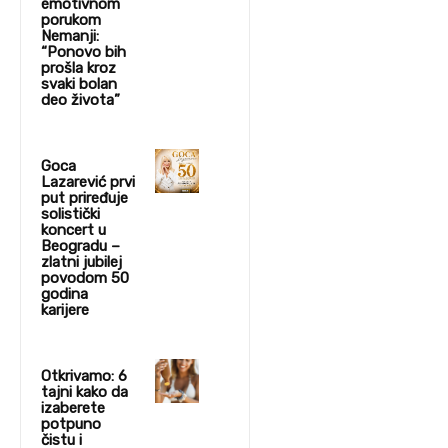
emotivnom
porukom
Nemanji:
“Ponovo bih
prošla kroz
svaki bolan
deo života”
Goca
Lazarević prvi
put priređuje
solistički
koncert u
Beogradu –
zlatni jubilej
povodom 50
godina
karijere
Otkrivamo: 6
tajni kako da
izaberete
potpuno
čistu i