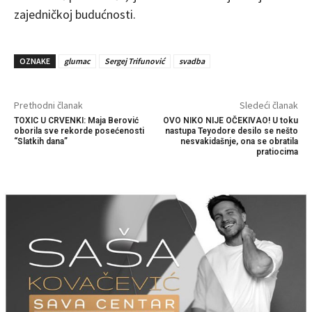
zajedničkoj budućnosti.
OZNAKE
glumac
Sergej Trifunović
svadba
Prethodni članak
Sledeći članak
TOXIC U CRVENKI: Maja Berović
OVO NIKO NIJE OČEKIVAO! U toku
oborila sve rekorde posećenosti
nastupa Teyodore desilo se nešto
“Slatkih dana”
nesvakidašnje, ona se obratila
pratiocima