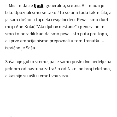
– Mislim da se
ljudi
, generalno, sretnu. A i mlada je
bila. Upoznali smo se tako što se ona tada takmičila, a
ja sam došao u taj neki revijalni deo. Pevali smo duet
moj i Ane Kokić “Ako ljubav nestane” i generalno mi
smo to odradili kao da smo pevali sto puta pre toga,
ali prve emocije nismo prepoznali u tom trenutku –
ispričao je Saša.
Saša nije gubio vreme, pa je samo posle dve nedelje na
jednom od nastupa zatražio od Nikoline broj telefona,
a kasnije su ušli u emotivnu vezu.