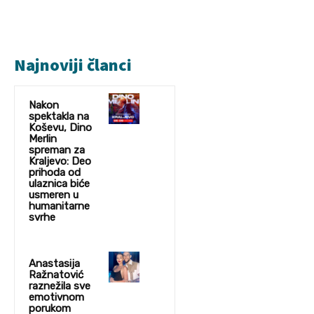
Najnoviji članci
Nakon
spektakla na
Koševu, Dino
Merlin
spreman za
Kraljevo: Deo
prihoda od
ulaznica biće
usmeren u
humanitarne
svrhe
Anastasija
Ražnatović
raznežila sve
emotivnom
porukom