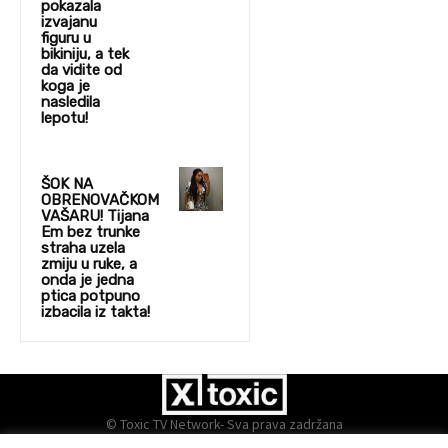
pokazala
izvajanu
figuru u
bikiniju, a tek
da vidite od
koga je
nasledila
lepotu!
ŠOK NA
OBRENOVAČKOM
VAŠARU! Tijana
Em bez trunke
straha uzela
zmiju u ruke, a
onda je jedna
ptica potpuno
izbacila iz takta!
© Toxic TV Network- Sva prava zadržana