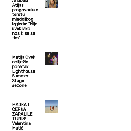
Anabela
Atijas
progovorila o
teretu
mladolikog
izgleda: “Nije
uvek lako
nositi se sa
tim”
Matija Cvek
obilježio
početak
Lighthouse
Summer
Stage
sezone
MAJKA I
ĆERKA
ZAPALILE
TUNIS!
Valentina
Matić