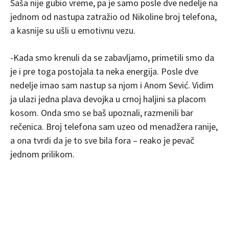
Saša nije gubio vreme, pa je samo posle dve nedelje na
jednom od nastupa zatražio od Nikoline broj telefona,
a kasnije su ušli u emotivnu vezu.
-Kada smo krenuli da se zabavljamo, primetili smo da
je i pre toga postojala ta neka energija. Posle dve
nedelje imao sam nastup sa njom i Anom Sević. Vidim
ja ulazi jedna plava devojka u crnoj haljini sa placom
kosom. Onda smo se baš upoznali, razmenili bar
rečenica. Broj telefona sam uzeo od menadžera ranije,
a ona tvrdi da je to sve bila fora – reako je pevač
jednom prilikom.