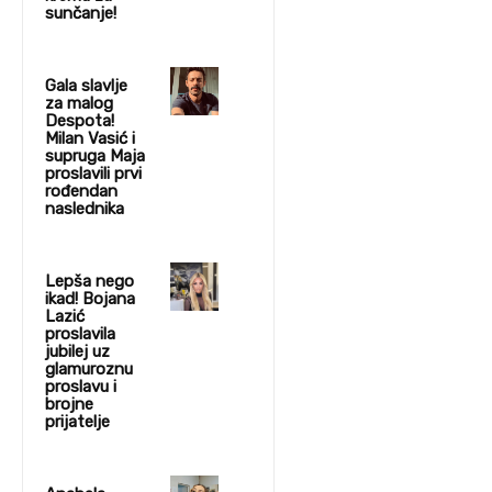
sunčanje!
Gala slavlje
za malog
Despota!
Milan Vasić i
supruga Maja
proslavili prvi
rođendan
naslednika
Lepša nego
ikad! Bojana
Lazić
proslavila
jubilej uz
glamuroznu
proslavu i
brojne
prijatelje