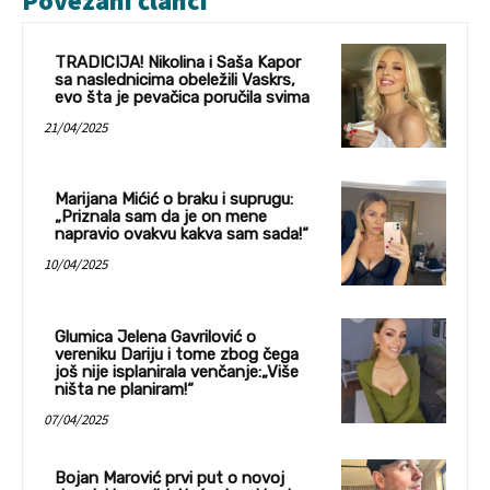
Povezani članci
TRADICIJA! Nikolina i Saša Kapor
sa naslednicima obeležili Vaskrs,
evo šta je pevačica poručila svima
21/04/2025
Marijana Mićić o braku i suprugu:
„Priznala sam da je on mene
napravio ovakvu kakva sam sada!“
10/04/2025
Glumica Jelena Gavrilović o
vereniku Dariju i tome zbog čega
još nije isplanirala venčanje:„Više
ništa ne planiram!“
07/04/2025
Bojan Marović prvi put o novoj