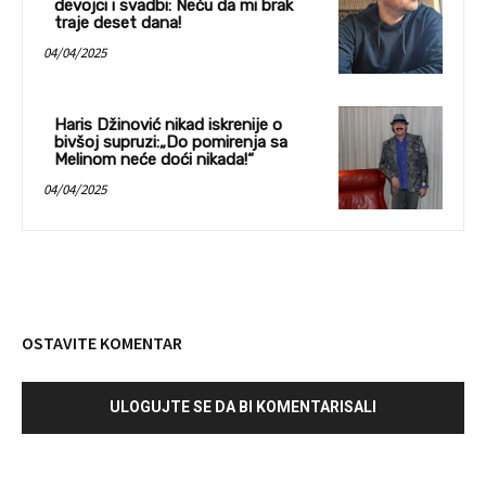
devojci i svadbi: Neću da mi brak
traje deset dana!
04/04/2025
Haris Džinović nikad iskrenije o
bivšoj supruzi:„Do pomirenja sa
Melinom neće doći nikada!“
04/04/2025
OSTAVITE KOMENTAR
ULOGUJTE SE DA BI KOMENTARISALI