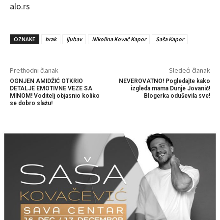
alo.rs
OZNAKE
brak
ljubav
Nikolina Kovač Kapor
Saša Kapor
Prethodni članak
Sledeći članak
OGNJEN AMIDŽIĆ OTKRIO
NEVEROVATNO! Pogledajte kako
DETALJE EMOTIVNE VEZE SA
izgleda mama Dunje Jovanić!
MINOM! Voditelj objasnio koliko
Blogerka oduševila sve!
se dobro slažu!