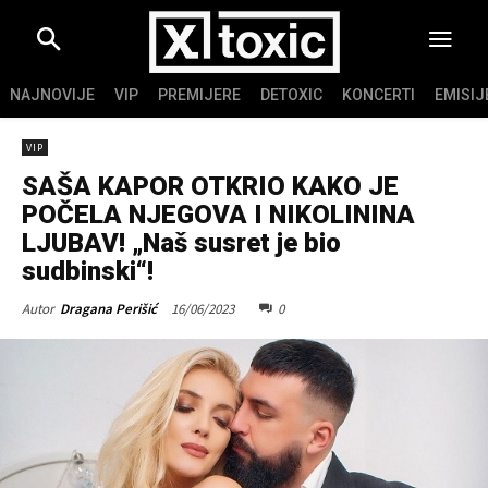
NAJNOVIJE
VIP
PREMIJERE
DETOXIC
KONCERTI
EMISIJ
VIP
SAŠA KAPOR OTKRIO KAKO JE
POČELA NJEGOVA I NIKOLININA
LJUBAV! „Naš susret je bio
sudbinski“!
16/06/2023
0
Autor
Dragana Perišić