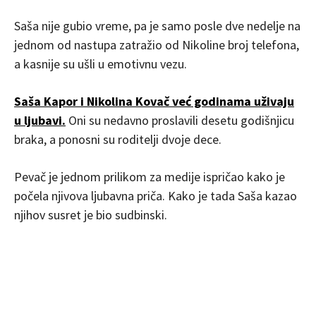
Saša nije gubio vreme, pa je samo posle dve nedelje na
jednom od nastupa zatražio od Nikoline broj telefona,
a kasnije su ušli u emotivnu vezu.
Saša Kapor i Nikolina Kovač već godinama uživaju
u ljubavi.
Oni su nedavno proslavili desetu godišnjicu
braka, a ponosni su roditelji dvoje dece.
Pevač je jednom prilikom za medije ispričao kako je
počela njivova ljubavna priča. Kako je tada Saša kazao
njihov susret je bio sudbinski.