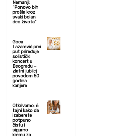
Nemanji:
“Ponovo bih
prošla kroz
svaki bolan
deo života”
Goca
Lazarević prvi
put priređuje
solistički
koncert u
Beogradu –
zlatni jubilej
povodom 50
godina
karijere
Otkrivamo: 6
tajni kako da
izaberete
potpuno
čistu i
sigurno
kremu za