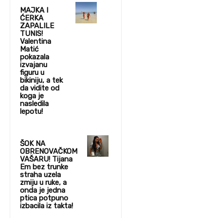
MAJKA I
ĆERKA
ZAPALILE
TUNIS!
Valentina
Matić
pokazala
izvajanu
figuru u
bikiniju, a tek
da vidite od
koga je
nasledila
lepotu!
ŠOK NA
OBRENOVAČKOM
VAŠARU! Tijana
Em bez trunke
straha uzela
zmiju u ruke, a
onda je jedna
ptica potpuno
izbacila iz takta!