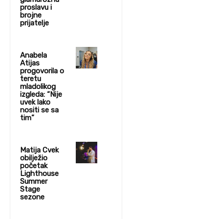
proslavu i
brojne
prijatelje
Anabela
Atijas
progovorila o
teretu
mladolikog
izgleda: “Nije
uvek lako
nositi se sa
tim”
Matija Cvek
obilježio
početak
Lighthouse
Summer
Stage
sezone