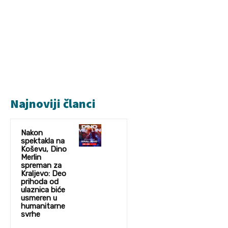
Najnoviji članci
Nakon
spektakla na
Koševu, Dino
Merlin
spreman za
Kraljevo: Deo
prihoda od
ulaznica biće
usmeren u
humanitarne
svrhe