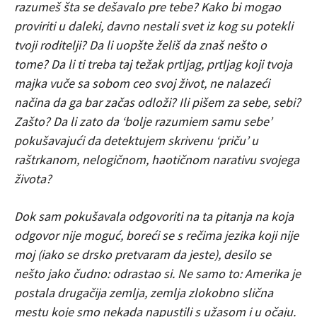
razumeš šta se dešavalo pre tebe? Kako bi mogao
proviriti u daleki, davno nestali svet iz kog su potekli
tvoji roditelji? Da li uopšte želiš da znaš nešto o
tome? Da li ti treba taj težak prtljag, prtljag koji tvoja
majka vuče sa sobom ceo svoj život, ne nalazeći
načina da ga bar začas odloži? Ili pišem za sebe, sebi?
Zašto? Da li zato da ‘bolje razumiem samu sebe’
pokušavajući da detektujem skrivenu ‘priču’ u
raštrkanom, nelogičnom, haotičnom narativu svojega
života?
Dok sam pokušavala odgovoriti na ta pitanja na koja
odgovor nije moguć, boreći se s rečima jezika koji nije
moj (iako se drsko pretvaram da jeste), desilo se
nešto jako čudno: odrastao si. Ne samo to: Amerika je
postala drugačija zemlja, zemlja zlokobno slična
mestu koje smo nekada napustili s užasom i u očaju.