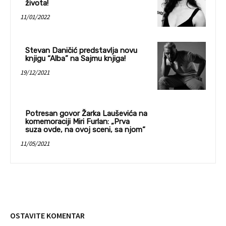
života!
11/01/2022
Stevan Daničić predstavlja novu
knjigu “Alba” na Sajmu knjiga!
19/12/2021
Potresan govor Žarka Lauševića na
komemoraciji Miri Furlan: „Prva
suza ovde, na ovoj sceni, sa njom“
11/05/2021
OSTAVITE KOMENTAR