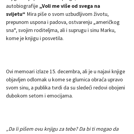
autobiografije
„Voli me više od svega na
svijetu“
Mira piše o svom uzbudljivom životu,
prepunom uspona i padova, ostvarenju „američkog
sna“, svojim roditeljma, ali i suprugu i sinu Marku,
kome je knjigu i posvetila.
Ovi memoari izlaze 15. decembra, ali je u najavi knjige
objavljen odlomak u kome se glumica obraća upravo
svom sinu, a publika tvrdi da su sledeći redovi obojeni
dubokom setom i emocijama.
„Da li pišem ovu knjigu za tebe? Da bi ti mogao da