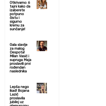
Otkrivamo: 6
tajni kako da
izaberete
potpuno
čistu i
sigurno
kremu za
sunčanje!
Gala slavlje
za malog
Despota!
Milan Vasić i
supruga Maja
proslavili prvi
rođendan
naslednika
Lepša nego
ikad! Bojana
Lazić
proslavila
jubilej uz
glamuroznu