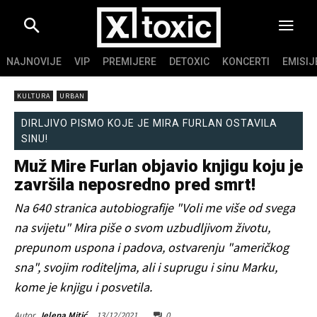
NAJNOVIJE
VIP
PREMIJERE
DETOXIC
KONCERTI
EMISIJ
KULTURA
URBAN
DIRLJIVO PISMO KOJE JE MIRA FURLAN OSTAVILA
SINU!
Muž Mire Furlan objavio knjigu koju je
završila neposredno pred smrt!
Na 640 stranica autobiografije "Voli me više od svega
na svijetu" Mira piše o svom uzbudljivom životu,
prepunom uspona i padova, ostvarenju "američkog
sna", svojim roditeljma, ali i suprugu i sinu Marku,
kome je knjigu i posvetila.
13/12/2021
0
Autor
Jelena Mitić