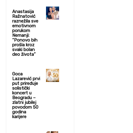
Anastasija
Ražnatović
raznežila sve
emotivnom
porukom
Nemanji:
“Ponovo bih
prošla kroz
svaki bolan
deo života”
Goca
Lazarević prvi
put priređuje
solistički
koncert u
Beogradu –
zlatni jubilej
povodom 50
godina
karijere