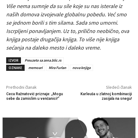
Više nema sumnje da su sile koje su nas isterale iz
naših domova izvojevale globalnu pobedu. Već smo
se jednom borili s tim silama. Sada smo umorni.
Iscrpljeni ponavljanjem. Uz to, prilično neobično, ova
knjiga postaje drugačija knjiga. To više nije knjiga
sećanja na daleko mesto i daleko vreme.
IZVOR
Preuzeto sa zena.blic.rs
OZNAKE
memoari
Mira Furlan
nova knjiga
Prethodni članak
Sledeći članak
Ceca Ražnatović priznaje: „Mogu
Karleuša u zlatnoj kombinaciji
sebe da zamislim u venčanici!“
zasijala na snegu!