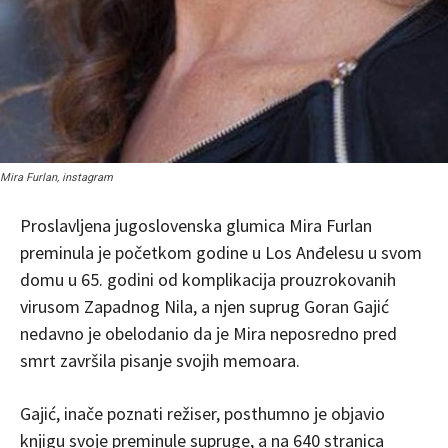
Mira Furlan, instagram
Proslavljena jugoslovenska glumica Mira Furlan
preminula je početkom godine u Los Anđelesu u svom
domu u 65. godini od komplikacija prouzrokovanih
virusom Zapadnog Nila, a njen suprug Goran Gajić
nedavno je obelodanio da je Mira neposredno pred
smrt završila pisanje svojih memoara.
Gajić, inače poznati režiser, posthumno je objavio
knjigu svoje preminule supruge, a na 640 stranica