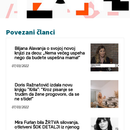
Povezani članci
Biljana Alavanja o svojoj novoj
knjizi za decu: „Nema većeg uspeha
nego da budete uspešna mama!“
07/03/2022
Doris Ražnatović izdala novu
knjigu “Krila”: “Kroz pisanje se
trudim da žene progovore, da se
ne stide!”
07/03/2022
Mira Furlan bila ŽRTVA silovanja,
otkriveni ŠOK DETALJI iz njenog