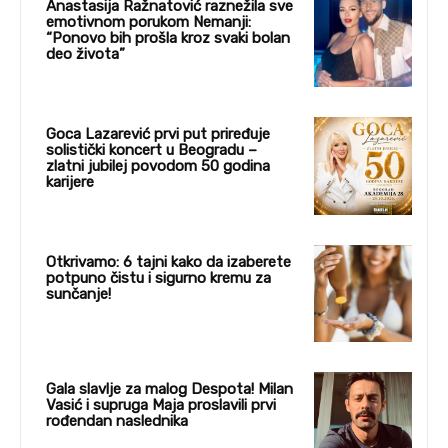
Anastasija Ražnatović raznežila sve
emotivnom porukom Nemanji:
“Ponovo bih prošla kroz svaki bolan
deo života”
Goca Lazarević prvi put priređuje
solistički koncert u Beogradu –
zlatni jubilej povodom 50 godina
karijere
Otkrivamo: 6 tajni kako da izaberete
potpuno čistu i sigurno kremu za
sunčanje!
Gala slavlje za malog Despota! Milan
Vasić i supruga Maja proslavili prvi
rođendan naslednika