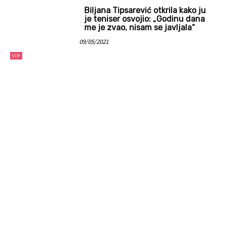
Biljana Tipsarević otkrila kako ju
je teniser osvojio: „Godinu dana
me je zvao, nisam se javljala“
09/05/2021
VIP