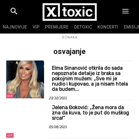
NAJNOVIJE
VIP
PREMIJERE
DETOXIC
KONCERTI
EMISIJ
OZNAKA
osvajanje
Elma Sinanović otkrila do sada
nepoznate detalje iz braka sa
pokojnim mužem: „Sve mi je
nudio i kupovao, a ja nisam htela
da budem...
VIP
23/10/2021
Jelena Đoković: „Žena mora da
zna da kuva, to je put do muškog
srca!“
05/08/2021
VIP