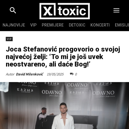
NAJNOVIJE
VIP
PREMIJERE
DETOXIC
KONCERTI
EMISIJ
VIP
Joca Stefanović progovorio o svojoj
najvećoj želji: ‘To mi je još uvek
neostvareno, ali daće Bog!’
19/05/2025
0
Autor
David Milenković