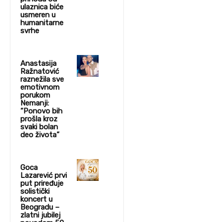
ulaznica biće
usmeren u
humanitarne
svrhe
Anastasija
Ražnatović
raznežila sve
emotivnom
porukom
Nemanji:
“Ponovo bih
prošla kroz
svaki bolan
deo života”
Goca
Lazarević prvi
put priređuje
solistički
koncert u
Beogradu –
zlatni jubilej