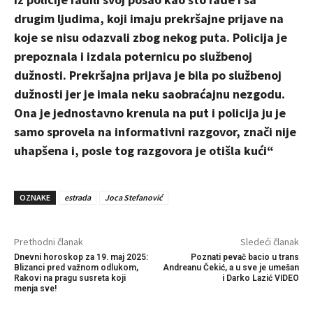
drugim ljudima, koji imaju prekršajne prijave na
koje se nisu odazvali zbog nekog puta. Policija je
prepoznala i izdala poternicu po službenoj
dužnosti. Prekršajna prijava je bila po službenoj
dužnosti jer je imala neku saobraćajnu nezgodu.
Ona je jednostavno krenula na put i policija ju je
samo sprovela na informativni razgovor, znači nije
uhapšena i, posle tog razgovora je otišla kući“
OZNAKE
estrada
Joca Stefanović
Prethodni članak
Sledeći članak
Dnevni horoskop za 19. maj 2025:
Poznati pevač bacio u trans
Blizanci pred važnom odlukom,
Andreanu Čekić, a u sve je umešan
Rakovi na pragu susreta koji
i Darko Lazić VIDEO
menja sve!