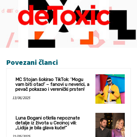
Povezani članci
MC Stojan šokirao TikTok: ‘Mogu
vam biti otac!’ – fanovi u neverici, a
pevač pokazao i verenički prsten!
13/06/2025
Luna Đogani otkrila nepoznate
detalje iz života u Cecinoj vili:
„Lidija je bila glava kuće!“
21/05/2025