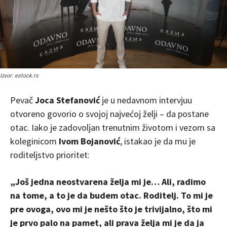
Izvor: estock.rs
Pevač
Joca Stefanović
je u nedavnom intervjuu
otvoreno govorio o svojoj najvećoj želji – da postane
otac. Iako je zadovoljan trenutnim životom i vezom sa
koleginicom
Ivom Bojanović
, istakao je da mu je
roditeljstvo prioritet:
„Još jedna neostvarena želja mi je… Ali, radimo
na tome, a to je da budem otac. Roditelj. To mi je
pre ovoga, ovo mi je nešto što je trivijalno, što mi
je prvo palo na pamet, ali prava želja mi je da ja