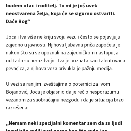
budem otac i roditelj. To mi je još uvek
neostvarena želja, koja će se sigurno ostvariti.
Daće Bog“
Joca i Iva više ne kriju svoju vezu i često se pojavljuju
zajedno u javnosti. Njihova ljubavna priča započela je
nakon što su se upoznali na zajedničkom nastupu, a
od tada su nerazdvojni. Iva je poznata kao talentovana
pevačica, a njihova veza privukla je pažnju medija.
U vezi sa ranijim izveštajima o poternici za Ivom
Bojanović, Joca je objasnio da je reč o nesporazumu
vezanom za saobraćajnu nezgodu i da je situacija brzo
razrešena:
„Nemam neki specijalni komentar sem da su ljudi
iz policije radili svoj posao kao što rade i sa