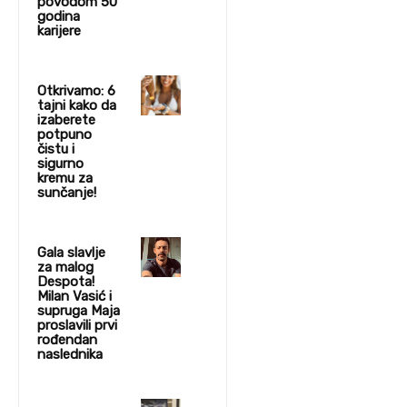
povodom 50
godina
karijere
Otkrivamo: 6
tajni kako da
izaberete
potpuno
čistu i
sigurno
kremu za
sunčanje!
Gala slavlje
za malog
Despota!
Milan Vasić i
supruga Maja
proslavili prvi
rođendan
naslednika