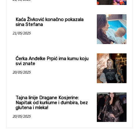
Kaća Živković konačno pokazala
sina Stefana
21/05/2025
Ćerka Anđelke Prpić ima kumu koju
svi znate
20/05/2025
Tajna linije Dragane Kosjerine:
Napitak od kurkume i đumbira, bez
glutena i mleka!
20/05/2025