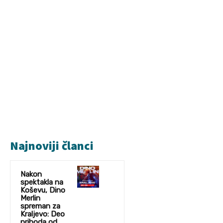
Najnoviji članci
Nakon
spektakla na
Koševu, Dino
Merlin
spreman za
Kraljevo: Deo
prihoda od