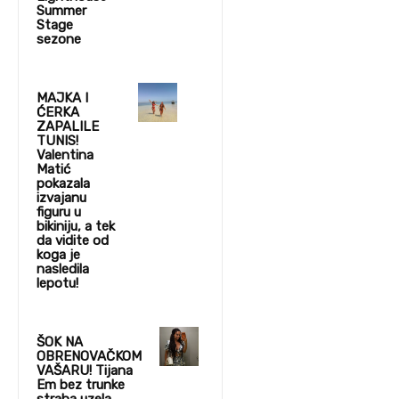
Summer
Stage
sezone
MAJKA I
ĆERKA
ZAPALILE
TUNIS!
Valentina
Matić
pokazala
izvajanu
figuru u
bikiniju, a tek
da vidite od
koga je
nasledila
lepotu!
ŠOK NA
OBRENOVAČKOM
VAŠARU! Tijana
Em bez trunke