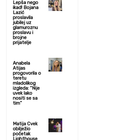
Lepša nego
ikad! Bojana
Lazić
proslavila
jubilej uz
glamuroznu
proslavu i
brojne
prijatelje
Anabela
Atijas
progovorila o
teretu
mladolikog
izgleda: “Nije
uvek lako
nositi se sa
tim”
Matija Cvek
obilježio
početak
Lighthouse