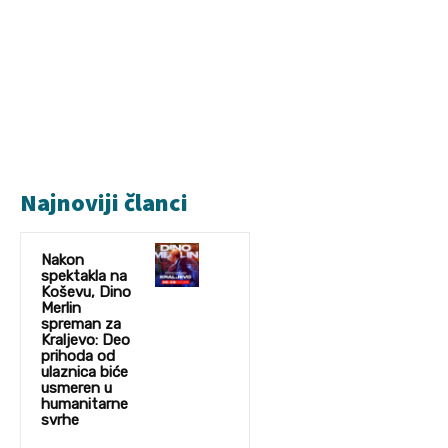
Najnoviji članci
Nakon
spektakla na
Koševu, Dino
Merlin
spreman za
Kraljevo: Deo
prihoda od
ulaznica biće
usmeren u
humanitarne
svrhe