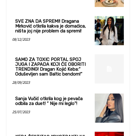
SVE ZNA DA SPREMI! Dragana
Mirković otkrila kakva je domaćica,
ništa joj nije problem da spremi!
08/12/2023
SAMO ZA TOXIC PORTAL SPOJ
JUGA I ZAPADA KOJI ĆE OBORITI
TRENDING! Dragan Kojić Keba:“
Oduševljen sam Baltic bendom!“
28/09/2023
Sanja Vučić otkrila kog je pevača
odbila za duet! “ Nije mi leglo“!
25/07/2023