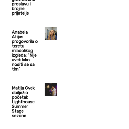
proslavu i
brojne
prijatelje
Anabela
Atijas
progovorila o
teretu
mladolikog
izgleda: “Nije
uvek lako
nositi se sa
tim”
Matija Cvek
obilježio
početak
Lighthouse
Summer
Stage
sezone