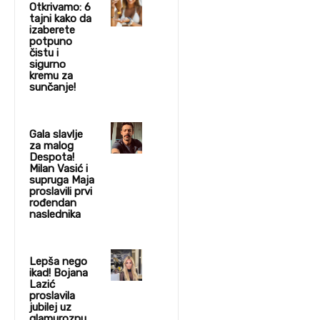
Otkrivamo: 6
tajni kako da
izaberete
potpuno
čistu i
sigurno
kremu za
sunčanje!
Gala slavlje
za malog
Despota!
Milan Vasić i
supruga Maja
proslavili prvi
rođendan
naslednika
Lepša nego
ikad! Bojana
Lazić
proslavila
jubilej uz
glamuroznu