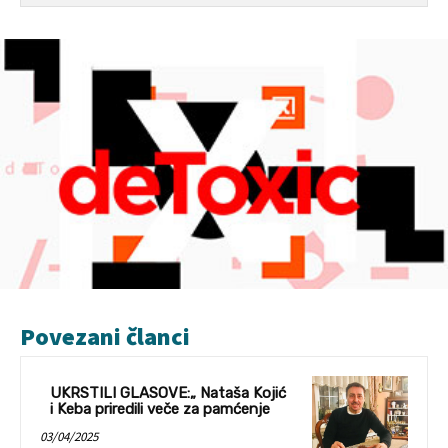
Povezani članci
UKRSTILI GLASOVE:„ Nataša Kojić
i Keba priredili veče za pamćenje
03/04/2025