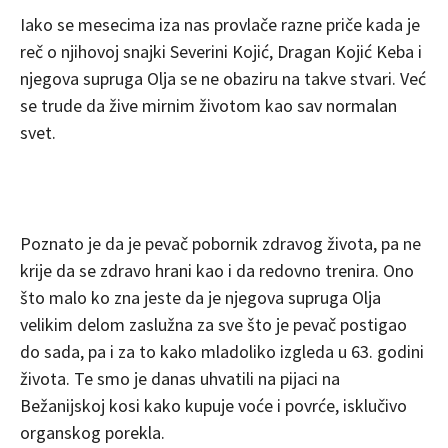
Iako se mesecima iza nas provlače razne priče kada je
reč o njihovoj snajki Severini Kojić, Dragan Kojić Keba i
njegova supruga Olja se ne obaziru na takve stvari. Već
se trude da žive mirnim životom kao sav normalan
svet.
Poznato je da je pevač pobornik zdravog života, pa ne
krije da se zdravo hrani kao i da redovno trenira. Ono
što malo ko zna jeste da je njegova supruga Olja
velikim delom zaslužna za sve što je pevač postigao
do sada, pa i za to kako mladoliko izgleda u 63. godini
života. Te smo je danas uhvatili na pijaci na
Bežanijskoj kosi kako kupuje voće i povrće, isklučivo
organskog porekla.