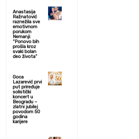
Anastasija
Ražnatović
raznežila sve
emotivnom
porukom
Nemanji:
“Ponovo bih
prošla kroz
svaki bolan
deo života”
Goca
Lazarević prvi
put priređuje
solistički
koncert u
Beogradu –
zlatni jubilej
povodom 50
godina
karijere