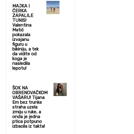
MAJKA I
ĆERKA
ZAPALILE
TUNIS!
Valentina
Matić
pokazala
izvajanu
figuru u
bikiniju, a tek
da vidite od
koga je
nasledila
lepotu!
ŠOK NA
OBRENOVAČKOM
VAŠARU! Tijana
Em bez trunke
straha uzela
zmiju u ruke, a
onda je jedna
ptica potpuno
izbacila iz takta!