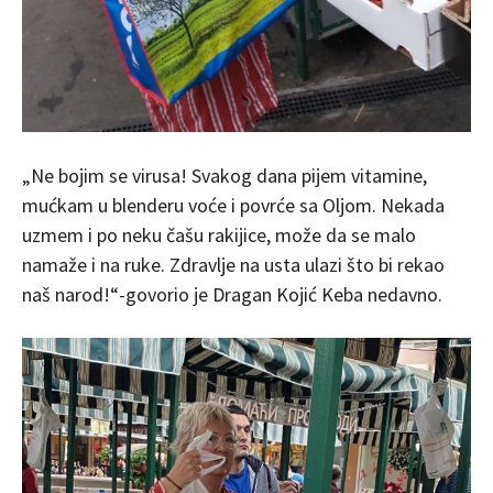
„Ne bojim se virusa! Svakog dana pijem vitamine,
mućkam u blenderu voće i povrće sa Oljom. Nekada
uzmem i po neku čašu rakijice, može da se malo
namaže i na ruke. Zdravlje na usta ulazi što bi rekao
naš narod!“-govorio je Dragan Kojić Keba nedavno.