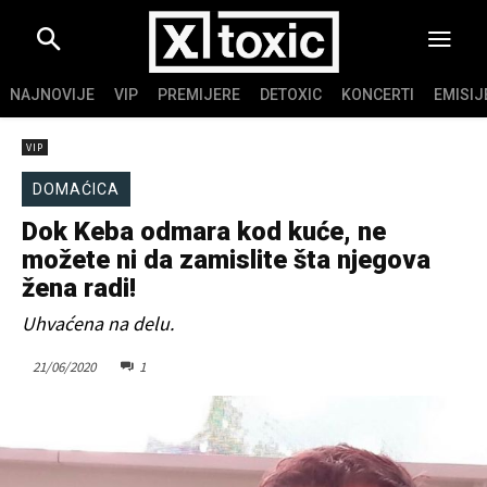
NAJNOVIJE
VIP
PREMIJERE
DETOXIC
KONCERTI
EMISIJ
VIP
DOMAĆICA
Dok Keba odmara kod kuće, ne
možete ni da zamislite šta njegova
žena radi!
Uhvaćena na delu.
21/06/2020
1