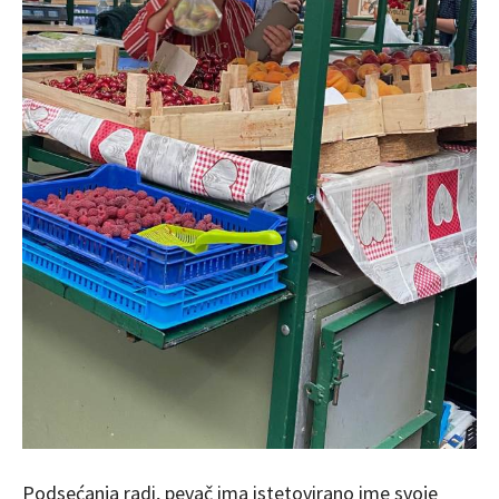
Podsećanja radi, pevač ima istetovirano ime svoje