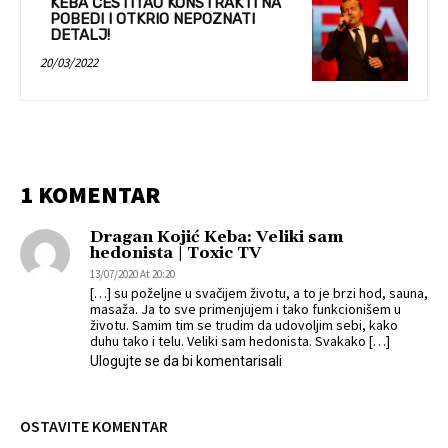
KEBA ČESTITAO KONSTRAKTI NA
POBEDI I OTKRIO NEPOZNATI
DETALJ!
20/03/2022
1 KOMENTAR
Dragan Kojić Keba: Veliki sam
hedonista | Toxic TV
13/07/2020 At 20:20
[…] su poželjne u svačijem životu, a to je brzi hod, sauna,
masaža. Ja to sve primenjujem i tako funkcionišem u
životu. Samim tim se trudim da udovoljim sebi, kako
duhu tako i telu. Veliki sam hedonista. Svakako […]
Ulogujte se da bi komentarisali
OSTAVITE KOMENTAR