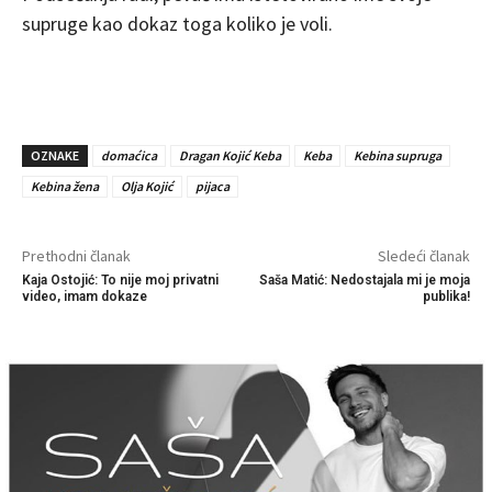
supruge kao dokaz toga koliko je voli.
OZNAKE
domaćica
Dragan Kojić Keba
Keba
Kebina supruga
Kebina žena
Olja Kojić
pijaca
Prethodni članak
Sledeći članak
Kaja Ostojić: To nije moj privatni
Saša Matić: Nedostajala mi je moja
video, imam dokaze
publika!