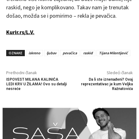
raskid, nego je komplikovano. Takav nam je trenutak
došao, možda se i pomirimo – rekla je pevačica.
Kurir.rs/L.V.
OZNAKE
iskreno
ljubav
pevačica
raskid
Tijana Milentijević
Prethodni članak
Sledeći članak
ISPOVEST MILANA KALINIĆA
Da li ste iznenađeni? Ovaj
LEDI KRV U ŽILAMA! Ovo su detalji
reprezentativac je kum Veljka
nesreće
Ražnatovića