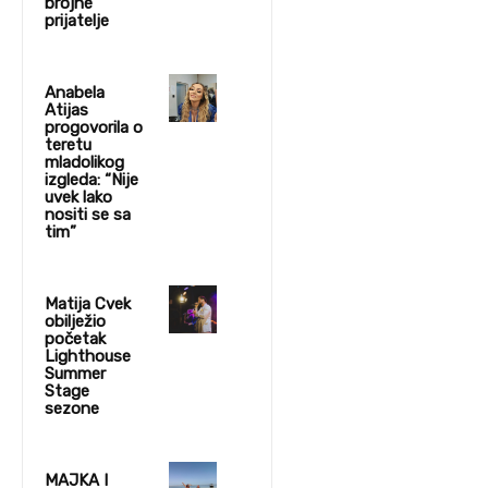
brojne
prijatelje
Anabela
Atijas
progovorila o
teretu
mladolikog
izgleda: “Nije
uvek lako
nositi se sa
tim”
Matija Cvek
obilježio
početak
Lighthouse
Summer
Stage
sezone
MAJKA I