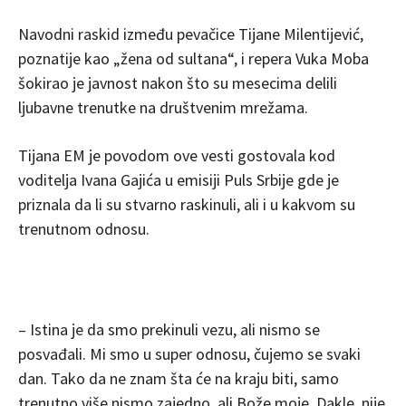
Navodni raskid između pevačice Tijane Milentijević,
poznatije kao „žena od sultana“, i repera Vuka Moba
šokirao je javnost nakon što su mesecima delili
ljubavne trenutke na društvenim mrežama.
Tijana EM je povodom ove vesti gostovala kod
voditelja Ivana Gajića u emisiji Puls Srbije gde je
priznala da li su stvarno raskinuli, ali i u kakvom su
trenutnom odnosu.
– Istina je da smo prekinuli vezu, ali nismo se
posvađali. Mi smo u super odnosu, čujemo se svaki
dan. Tako da ne znam šta će na kraju biti, samo
trenutno više nismo zajedno, ali Bože moje. Dakle, nije