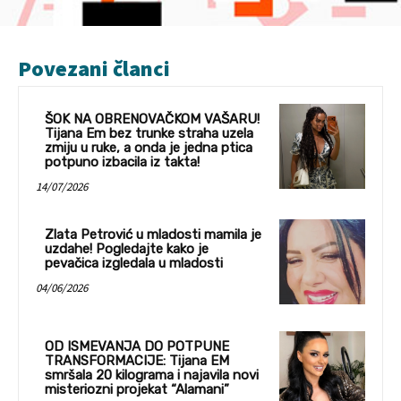
Povezani članci
ŠOK NA OBRENOVAČKOM VAŠARU!
Tijana Em bez trunke straha uzela
zmiju u ruke, a onda je jedna ptica
potpuno izbacila iz takta!
14/07/2026
Zlata Petrović u mladosti mamila je
uzdahe! Pogledajte kako je
pevačica izgledala u mladosti
04/06/2026
OD ISMEVANJA DO POTPUNE
TRANSFORMACIJE: Tijana EM
smršala 20 kilograma i najavila novi
misteriozni projekat “Alamani”