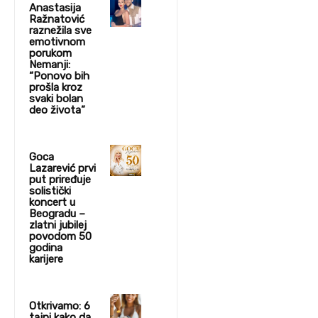
Anastasija
Ražnatović
raznežila sve
emotivnom
porukom
Nemanji:
“Ponovo bih
prošla kroz
svaki bolan
deo života”
Goca
Lazarević prvi
put priređuje
solistički
koncert u
Beogradu –
zlatni jubilej
povodom 50
godina
karijere
Otkrivamo: 6
tajni kako da