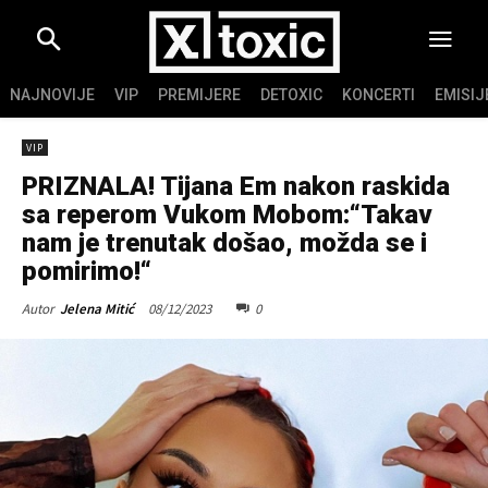
NAJNOVIJE
VIP
PREMIJERE
DETOXIC
KONCERTI
EMISIJ
VIP
PRIZNALA! Tijana Em nakon raskida
sa reperom Vukom Mobom:“Takav
nam je trenutak došao, možda se i
pomirimo!“
08/12/2023
0
Autor
Jelena Mitić