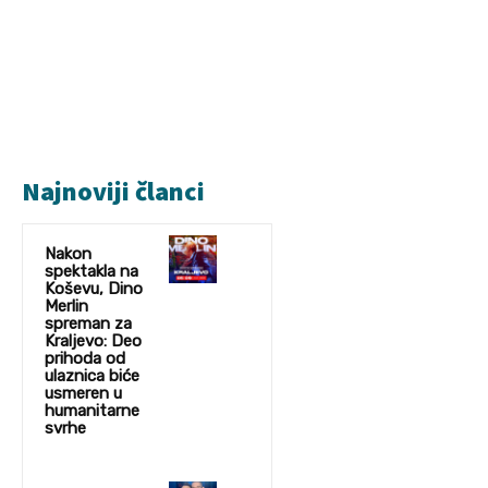
Najnoviji članci
Nakon
spektakla na
Koševu, Dino
Merlin
spreman za
Kraljevo: Deo
prihoda od
ulaznica biće
usmeren u
humanitarne
svrhe