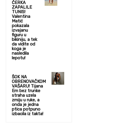
ĆERKA
ZAPALILE
TUNIS!
Valentina
Matić
pokazala
izvajanu
figuru u
bikiniju, a tek
da vidite od
koga je
nasledila
lepotu!
ŠOK NA
OBRENOVAČKOM
VAŠARU! Tijana
Em bez trunke
straha uzela
zmiju u ruke, a
onda je jedna
ptica potpuno
izbacila iz takta!