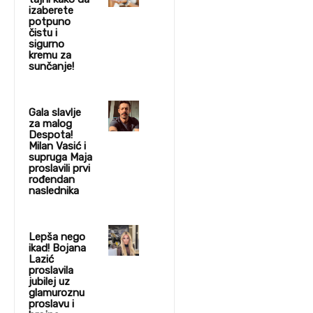
izaberete
potpuno
čistu i
sigurno
kremu za
sunčanje!
Gala slavlje
za malog
Despota!
Milan Vasić i
supruga Maja
proslavili prvi
rođendan
naslednika
Lepša nego
ikad! Bojana
Lazić
proslavila
jubilej uz
glamuroznu
proslavu i