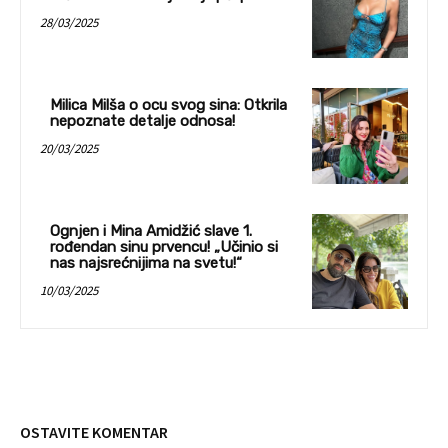
28/03/2025
Milica Milša o ocu svog sina: Otkrila
nepoznate detalje odnosa!
20/03/2025
Ognjen i Mina Amidžić slave 1.
rođendan sinu prvencu! „Učinio si
nas najsrećnijima na svetu!“
10/03/2025
OSTAVITE KOMENTAR