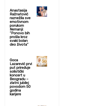
Anastasija
Ražnatović
raznežila sve
emotivnom
porukom
Nemanji:
“Ponovo bih
prošla kroz
svaki bolan
deo života”
Goca
Lazarević prvi
put priređuje
solistički
koncert u
Beogradu –
zlatni jubilej
povodom 50
godina
karijere