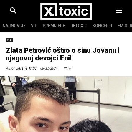
NAJNOVIJE
VIP
PREMIJERE
DETOXIC
KONCERTI
EMISIJ
VIP
Zlata Petrović oštro o sinu Jovanu i
njegovoj devojci Eni!
08/11/2024
0
Autor
Jelena Mitić