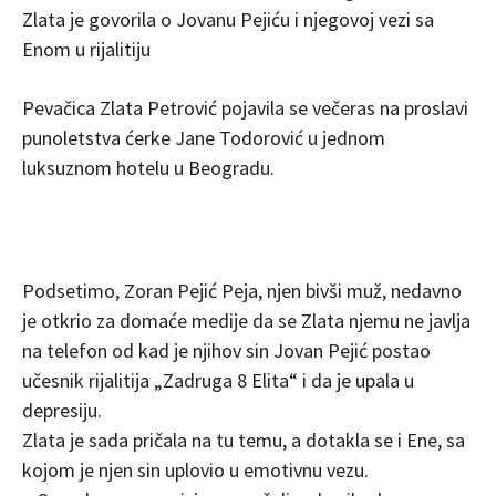
Zlata je govorila o Jovanu Pejiću i njegovoj vezi sa
Enom u rijalitiju
Pevačica Zlata Petrović pojavila se večeras na proslavi
punoletstva ćerke Jane Todorović u jednom
luksuznom hotelu u Beogradu.
Podsetimo, Zoran Pejić Peja, njen bivši muž, nedavno
je otkrio za domaće medije da se Zlata njemu ne javlja
na telefon od kad je njihov sin Jovan Pejić postao
učesnik rijalitija „Zadruga 8 Elita“ i da je upala u
depresiju.
Zlata je sada pričala na tu temu, a dotakla se i Ene, sa
kojom je njen sin uplovio u emotivnu vezu.