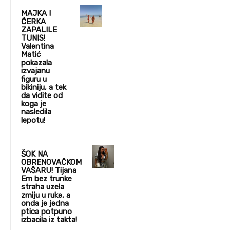
MAJKA I
ĆERKA
ZAPALILE
TUNIS!
Valentina
Matić
pokazala
izvajanu
figuru u
bikiniju, a tek
da vidite od
koga je
nasledila
lepotu!
ŠOK NA
OBRENOVAČKOM
VAŠARU! Tijana
Em bez trunke
straha uzela
zmiju u ruke, a
onda je jedna
ptica potpuno
izbacila iz takta!