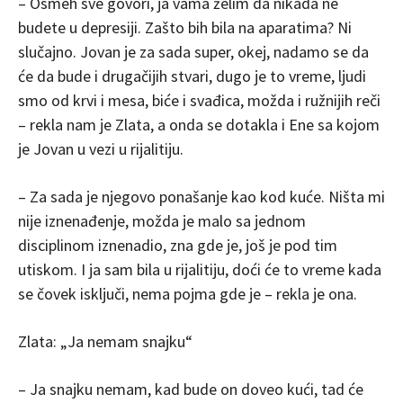
– Osmeh sve govori, ja vama želim da nikada ne
budete u depresiji. Zašto bih bila na aparatima? Ni
slučajno. Jovan je za sada super, okej, nadamo se da
će da bude i drugačijih stvari, dugo je to vreme, ljudi
smo od krvi i mesa, biće i svađica, možda i ružnijih reči
– rekla nam je Zlata, a onda se dotakla i Ene sa kojom
je Jovan u vezi u rijalitiju.
– Za sada je njegovo ponašanje kao kod kuće. Ništa mi
nije iznenađenje, možda je malo sa jednom
disciplinom iznenadio, zna gde je, još je pod tim
utiskom. I ja sam bila u rijalitiju, doći će to vreme kada
se čovek isključi, nema pojma gde je – rekla je ona.
Zlata: „Ja nemam snajku“
– Ja snajku nemam, kad bude on doveo kući, tad će