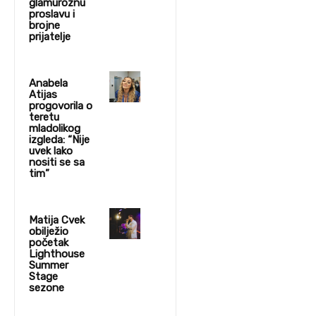
glamuroznu
proslavu i
brojne
prijatelje
Anabela
Atijas
progovorila o
teretu
mladolikog
izgleda: “Nije
uvek lako
nositi se sa
tim”
Matija Cvek
obilježio
početak
Lighthouse
Summer
Stage
sezone