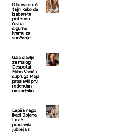
Otkrivamo: 6
tajni kako da
izaberete
potpuno
čistu i
sigurno
kremu za
sunčanje!
Gala slavlje
za malog
Despota!
Milan Vasić i
supruga Maja
proslavili prvi
rođendan
naslednika
Lepša nego
ikad! Bojana
Lazić
proslavila
jubilej uz