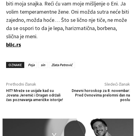
biti moja snajka. Reći ću vam moje mišljenje o Eni. Ja
volim temperamentne žene. Oni možda sutra neće biti
zajedno, možda hoće… Što se lično nje tiče, ne može
da se ospori to da je lepa, harizmatična, borbena,
slična je meni.
blic.rs
OZNAKE
Peja
sin
Zlata Petrović
Prethodni članak
Sledeći članak
HIT! Mreže se usijale kad su
Dnevni horoskop za 8. novembar:
Jovana Jeremić i Dragan održali
Pred Ovnovima prelomni dan na
čas poznavanja američke istorije!
poslu