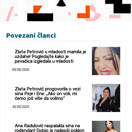
Povezani članci
Zlata Petrović u mladosti mamila je
uzdahe! Pogledajte kako je
pevačica izgledala u mladosti
04/06/2026
Zlata Petrović progovorila o vezi
sina Peje i Ene: „Ako on voli, mi
ćemo još više da volimo“
30/05/2025
Ana Radulović raspalakla sina na
rođendan! Dobio je najlepši poklon