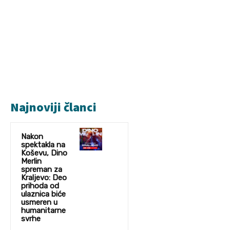
Najnoviji članci
Nakon
spektakla na
Koševu, Dino
Merlin
spreman za
Kraljevo: Deo
prihoda od
ulaznica biće
usmeren u
humanitarne
svrhe