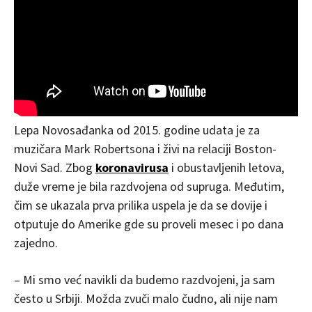
Lepa Novosađanka od 2015. godine udata je za
muzičara Mark Robertsona i živi na relaciji Boston-
Novi Sad. Zbog
koronavirusa
i obustavljenih letova,
duže vreme je bila razdvojena od supruga. Međutim,
čim se ukazala prva prilika uspela je da se dovije i
otputuje do Amerike gde su proveli mesec i po dana
zajedno.
– Mi smo već navikli da budemo razdvojeni, ja sam
često u Srbiji. Možda zvuči malo čudno, ali nije nam