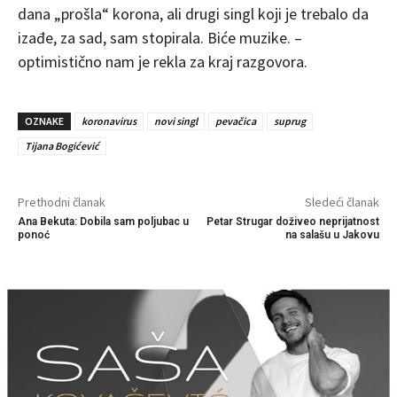
dana „prošla“ korona, ali drugi singl koji je trebalo da
izađe, za sad, sam stopirala. Biće muzike. –
optimistično nam je rekla za kraj razgovora.
OZNAKE
koronavirus
novi singl
pevačica
suprug
Tijana Bogićević
Prethodni članak
Sledeći članak
Ana Bekuta: Dobila sam poljubac u
Petar Strugar doživeo neprijatnost
ponoć
na salašu u Jakovu