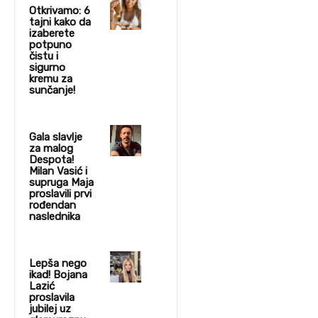
Otkrivamo: 6
tajni kako da
izaberete
potpuno
čistu i
sigurno
kremu za
sunčanje!
Gala slavlje
za malog
Despota!
Milan Vasić i
supruga Maja
proslavili prvi
rođendan
naslednika
Lepša nego
ikad! Bojana
Lazić
proslavila
jubilej uz