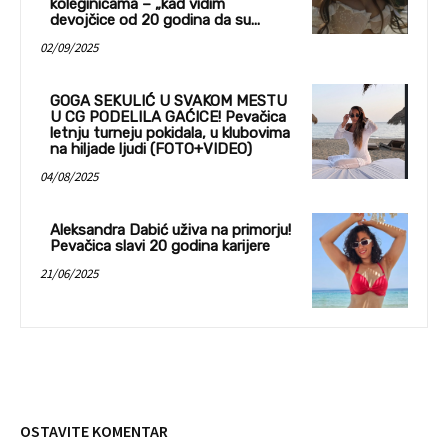
koleginicama – „kad vidim
devojčice od 20 godina da su...
02/09/2025
GOGA SEKULIĆ U SVAKOM MESTU
U CG PODELILA GAĆICE! Pevačica
letnju turneju pokidala, u klubovima
na hiljade ljudi (FOTO+VIDEO)
04/08/2025
Aleksandra Dabić uživa na primorju!
Pevačica slavi 20 godina karijere
21/06/2025
OSTAVITE KOMENTAR