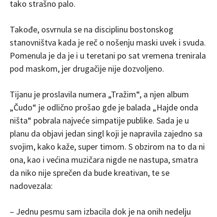
tako strašno palo.
Takođe, osvrnula se na disciplinu bostonskog
stanovništva kada je reč o nošenju maski uvek i svuda.
Pomenula je da je i u teretani po sat vremena trenirala
pod maskom, jer drugačije nije dozvoljeno.
Tijanu je proslavila numera „Tražim“, a njen album
„Čudo“ je odlično prošao gde je balada „Hajde onda
ništa“ pobrala najveće simpatije publike. Sada je u
planu da objavi jedan singl koji je napravila zajedno sa
svojim, kako kaže, super timom. S obzirom na to da ni
ona, kao i većina muzičara nigde ne nastupa, smatra
da niko nije sprečen da bude kreativan, te se
nadovezala:
– Jednu pesmu sam izbacila dok je na onih nedelju