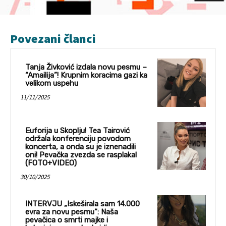
Povezani članci
Tanja Živković izdala novu pesmu –
“Amailija”! Krupnim koracima gazi ka
velikom uspehu
11/11/2025
Euforija u Skoplju! Tea Tairović
održala konferenciju povodom
koncerta, a onda su je iznenadili
oni! Pevačka zvezda se rasplakal
(FOTO+VIDEO)
30/10/2025
INTERVJU „Iskeširala sam 14.000
evra za novu pesmu“: Naša
pevačica o smrti majke i