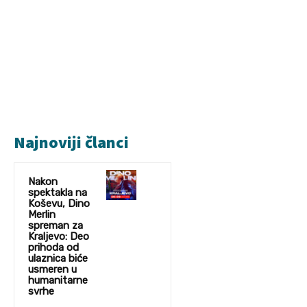
Najnoviji članci
Nakon
spektakla na
Koševu, Dino
Merlin
spreman za
Kraljevo: Deo
prihoda od
ulaznica biće
usmeren u
humanitarne
svrhe