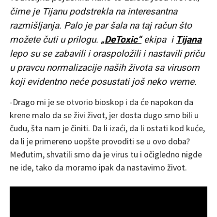
čime je Tijanu podstrekla na interesantna
razmišljanja. Palo je par šala na taj račun što
možete čuti u prilogu.
„DeToxic“
ekipa i
Tijana
lepo su se zabavili i oraspoložili i nastavili priču
u pravcu normalizacije naših života sa virusom
koji evidentno neće posustati još neko vreme.
-Drago mi je se otvorio bioskop i da će napokon da
krene malo da se živi život, jer dosta dugo smo bili u
čudu, šta nam je činiti. Da li izaći, da li ostati kod kuće,
da li je primereno uopšte provoditi se u ovo doba?
Međutim, shvatili smo da je virus tu i očigledno nigde
ne ide, tako da moramo ipak da nastavimo život.