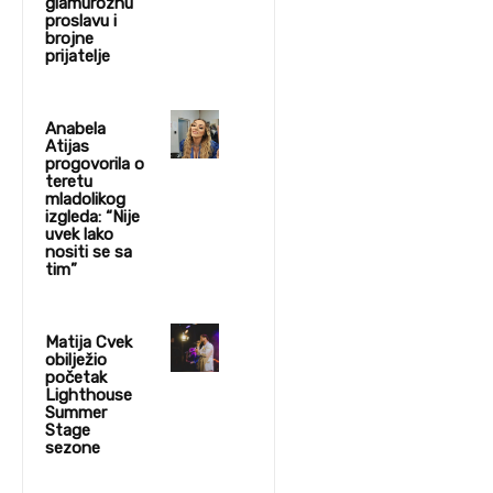
glamuroznu
proslavu i
brojne
prijatelje
Anabela
Atijas
progovorila o
teretu
mladolikog
izgleda: “Nije
uvek lako
nositi se sa
tim”
Matija Cvek
obilježio
početak
Lighthouse
Summer
Stage
sezone