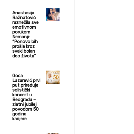
Anastasija
Ražnatović
raznežila sve
emotivnom
porukom
Nemanji:
“Ponovo bih
prošla kroz
svaki bolan
deo života”
Goca
Lazarević prvi
put priređuje
solistički
koncert u
Beogradu –
zlatni jubilej
povodom 50
godina
karijere