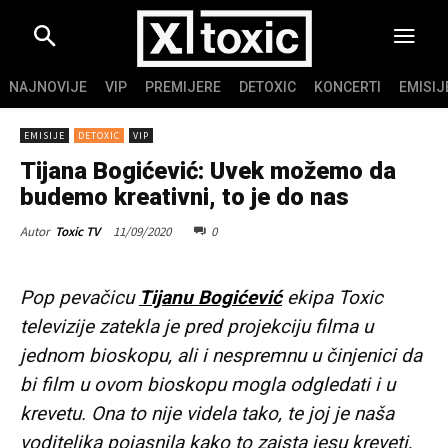
NAJNOVIJE
VIP
PREMIJERE
DETOXIC
KONCERTI
EMISIJ
EMISIJE
DETOXIC
VIP
Tijana Bogićević: Uvek možemo da
budemo kreativni, to je do nas
11/09/2020
0
Autor
Toxic TV
Pop pevačicu
Tijanu Bogićević
ekipa Toxic
televizije zatekla je pred projekciju filma u
jednom bioskopu, ali i nespremnu u činjenici da
bi film u ovom bioskopu mogla odgledati i u
krevetu. Ona to nije videla tako, te joj je naša
voditeljka pojasnila kako to zaista jesu kreveti,