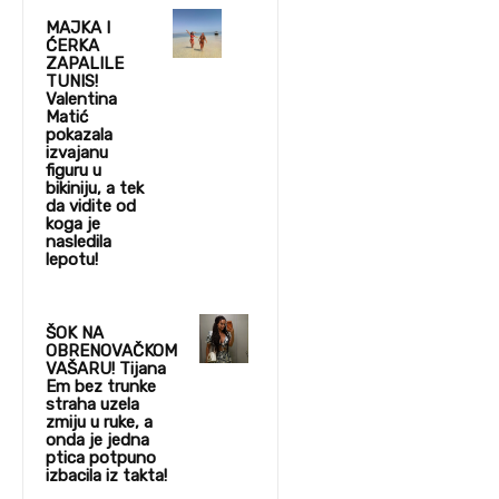
MAJKA I
ĆERKA
ZAPALILE
TUNIS!
Valentina
Matić
pokazala
izvajanu
figuru u
bikiniju, a tek
da vidite od
koga je
nasledila
lepotu!
ŠOK NA
OBRENOVAČKOM
VAŠARU! Tijana
Em bez trunke
straha uzela
zmiju u ruke, a
onda je jedna
ptica potpuno
izbacila iz takta!