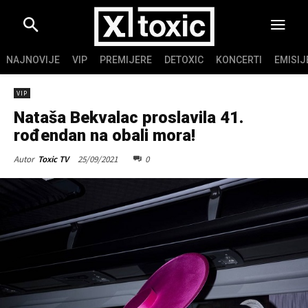
NAJNOVIJE
VIP
PREMIJERE
DETOXIC
KONCERTI
EMISIJ
VIP
Nataša Bekvalac proslavila 41.
rođendan na obali mora!
25/09/2021
0
Autor
Toxic TV