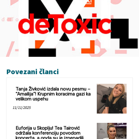
Povezani članci
Tanja Živković izdala novu pesmu –
“Amailija”! Krupnim koracima gazi ka
velikom uspehu
11/11/2025
Euforija u Skoplju! Tea Tairović
održala konferenciju povodom
koncerta, a onda su je iznenadili