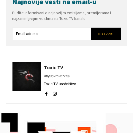
Najnovije vesti na email-u
Budite informisani o najnovijim emisijama, premijerama i
najzanimljivijim vestima na Toxic TV kanalu
POTVRDI
Toxic TV
https://toxictv.rs/
Toxic TV uredništvo