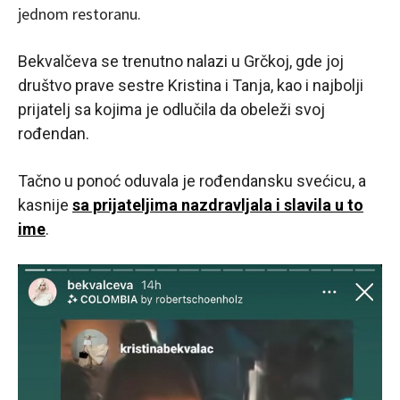
jednom restoranu.
Bekvalčeva se trenutno nalazi u Grčkoj, gde joj
društvo prave sestre Kristina i Tanja, kao i najbolji
prijatelj sa kojima je odlučila da obeleži svoj
rođendan.
Tačno u ponoć oduvala je rođendansku svećicu, a
kasnije
sa prijateljima nazdravljala i slavila u to
ime
.