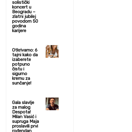
solistički
koncert u
Beogradu –
zlatni jubilej
povodom 50
godina
karijere
Otkrivamo: 6
tajni kako da
izaberete
potpuno
čistu i
sigurno
kremu za
sunčanje!
Gala slavlje
za malog
Despota!
Milan Vasić i
supruga Maja
proslavili prvi
rođendan