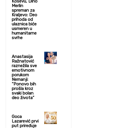
Koševu, Dino
Merlin
spreman za
Kraljevo: Deo
prihoda od
ulaznica biće
usmeren u
humanitarne
svrhe
Anastasija
Ražnatović
raznežila sve
emotivnom
porukom
Nemanji:
“Ponovo bih
prošla kroz
svaki bolan
deo života”
Goca
Lazarević prvi
put priređuje