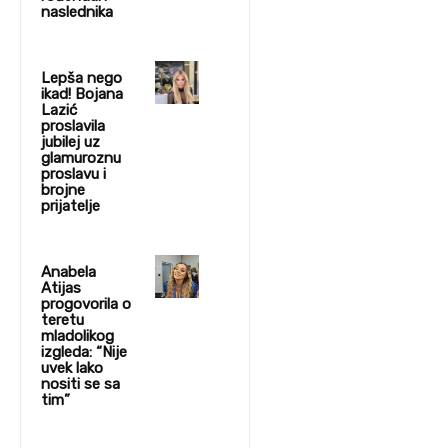
naslednika
Lepša nego
ikad! Bojana
Lazić
proslavila
jubilej uz
glamuroznu
proslavu i
brojne
prijatelje
Anabela
Atijas
progovorila o
teretu
mladolikog
izgleda: “Nije
uvek lako
nositi se sa
tim”