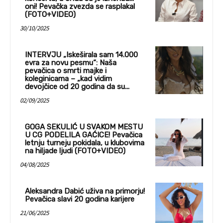
oni! Pevačka zvezda se rasplakal
(FOTO+VIDEO)
30/10/2025
INTERVJU „Iskeširala sam 14.000
evra za novu pesmu“: Naša
pevačica o smrti majke i
koleginicama – „kad vidim
devojčice od 20 godina da su...
02/09/2025
GOGA SEKULIĆ U SVAKOM MESTU
U CG PODELILA GAĆICE! Pevačica
letnju turneju pokidala, u klubovima
na hiljade ljudi (FOTO+VIDEO)
04/08/2025
Aleksandra Dabić uživa na primorju!
Pevačica slavi 20 godina karijere
21/06/2025