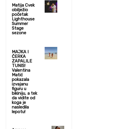
Matija Cvek
obilježio
početak
Lighthouse
Summer
Stage
sezone
MAJKA I
ĆERKA
ZAPALILE
TUNIS!
Valentina
Matić
pokazala
izvajanu
figuru u
bikiniju, a tek
da vidite od
koga je
nasledila
lepotu!