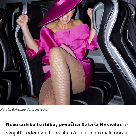
Nataša Bekvalac, foto: Instagram
Novosadska barbika, pevačica Nataša Bekvalac
je
svoj 41. rođendan dočekala u Atini i to na obali mora u