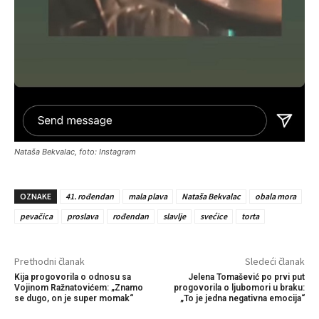
Nataša Bekvalac, foto: Instagram
OZNAKE
41. rođendan
mala plava
Nataša Bekvalac
obala mora
pevačica
proslava
rođendan
slavlje
svećice
torta
Prethodni članak
Sledeći članak
Kija progovorila o odnosu sa
Jelena Tomašević po prvi put
Vojinom Ražnatovićem: „Znamo
progovorila o ljubomori u braku:
se dugo, on je super momak“
„To je jedna negativna emocija“