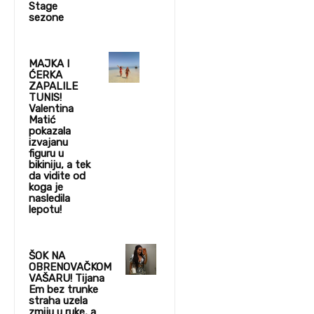
Stage
sezone
MAJKA I
ĆERKA
ZAPALILE
TUNIS!
Valentina
Matić
pokazala
izvajanu
figuru u
bikiniju, a tek
da vidite od
koga je
nasledila
lepotu!
ŠOK NA
OBRENOVAČKOM
VAŠARU! Tijana
Em bez trunke
straha uzela
zmiju u ruke, a