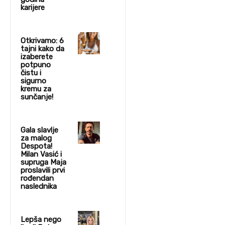
karijere
Otkrivamo: 6
tajni kako da
izaberete
potpuno
čistu i
sigurno
kremu za
sunčanje!
Gala slavlje
za malog
Despota!
Milan Vasić i
supruga Maja
proslavili prvi
rođendan
naslednika
Lepša nego