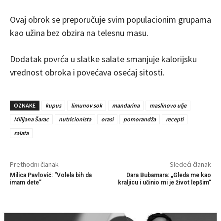
Ovaj obrok se preporučuje svim populacionim grupama
kao užina bez obzira na telesnu masu.
Dodatak povrća u slatke salate smanjuje kalorijsku
vrednost obroka i povećava osećaj sitosti.
OZNAKE
kupus
limunov sok
mandarina
maslinovo ulje
Milijana Šarac
nutricionista
orasi
pomorandža
recepti
salata
Prethodni članak
Sledeći članak
Milica Pavlović: “Volela bih da
Dara Bubamara: „Gleda me kao
imam dete”
kraljicu i učinio mi je život lepšim“