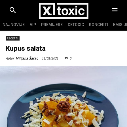
NAJNOVIJE
VIP
PREMIJERE
DETOXIC
KONCERTI
EMISIJ
RECEPTI
Kupus salata
11/01/2021
0
Autor
Milijana Šarac