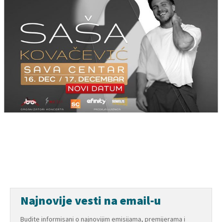
Najnovije vesti na email-u
Budite informisani o najnovijim emisijama, premijerama i