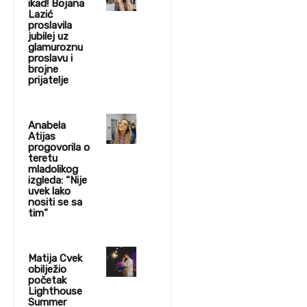
ikad! Bojana
Lazić
proslavila
jubilej uz
glamuroznu
proslavu i
brojne
prijatelje
Anabela
Atijas
progovorila o
teretu
mladolikog
izgleda: “Nije
uvek lako
nositi se sa
tim”
Matija Cvek
obilježio
početak
Lighthouse
Summer