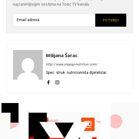
najzanimljivijim vestima na Toxic TV kanalu
POTVRDI
Milijana Šarac
http://www.stepup-nutrition.com/
Spec. struk. nutricionista dijetetičar