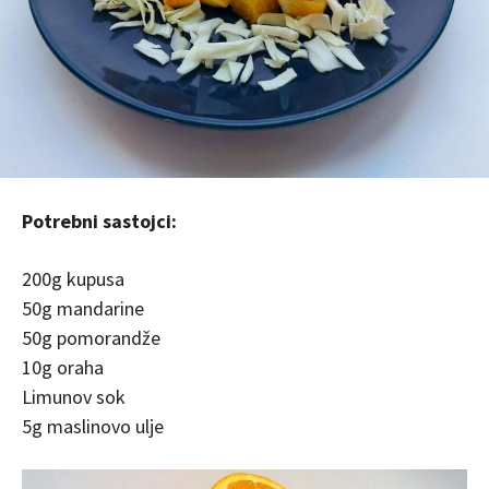
Potrebni sastojci:
200g kupusa
50g mandarine
50g pomorandže
10g oraha
Limunov sok
5g maslinovo ulje