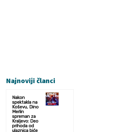
Najnoviji članci
Nakon
spektakla na
Koševu, Dino
Merlin
spreman za
Kraljevo: Deo
prihoda od
ulaznica biće