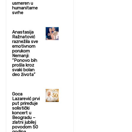
usmeren u
humanitarne
svrhe
Anastasija
Ražnatović
raznežila sve
emotivnom
porukom
Nemanji:
“Ponovo bih
prošla kroz
svaki bolan
deo života”
Goca
Lazarević prvi
put priređuje
solistički
koncert u
Beogradu –
zlatni jubilej
povodom 50
godina