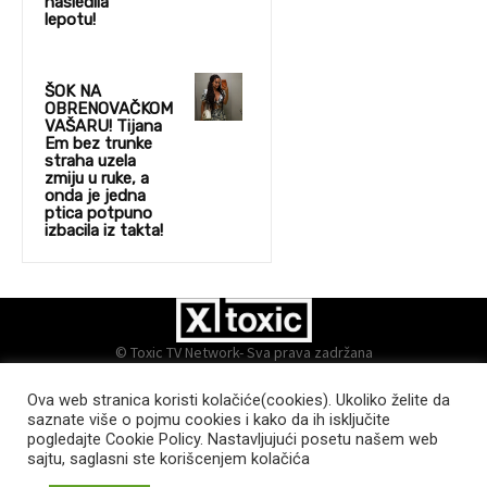
nasledila
lepotu!
ŠOK NA
OBRENOVAČKOM
VAŠARU! Tijana
Em bez trunke
straha uzela
zmiju u ruke, a
onda je jedna
ptica potpuno
izbacila iz takta!
© Toxic TV Network- Sva prava zadržana
Ova web stranica koristi kolačiće(cookies). Ukoliko želite da
saznate više o pojmu cookies i kako da ih isključite
pogledajte Cookie Policy. Nastavljujući posetu našem web
sajtu, saglasni ste korišcenjem kolačića
MARKETING
PRODUKCIJA
KONTAKT
POLITIKA PRIVATNOSTI