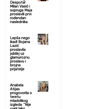
Despota!
Milan Vasić i
supruga Maja
proslavili prvi
rođendan
naslednika
Lepša nego
ikad! Bojana
Lazić
proslavila
jubilej uz
glamuroznu
proslavu i
brojne
prijatelje
Anabela
Atijas
progovorila o
teretu
mladolikog
izgleda: “Nije
uvek lako