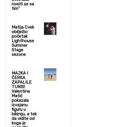
nositi se sa
tim”
Matija Cvek
obilježio
početak
Lighthouse
Summer
Stage
sezone
MAJKA I
ĆERKA
ZAPALILE
TUNIS!
Valentina
Matić
pokazala
izvajanu
figuru u
bikiniju, a tek
da vidite od
koga je