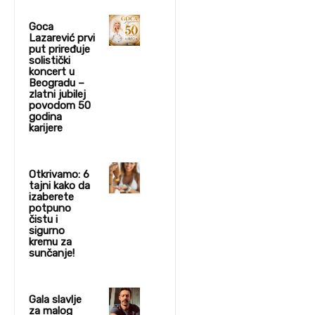
Goca
Lazarević prvi
put priređuje
solistički
koncert u
Beogradu –
zlatni jubilej
povodom 50
godina
karijere
Otkrivamo: 6
tajni kako da
izaberete
potpuno
čistu i
sigurno
kremu za
sunčanje!
Gala slavlje
za malog