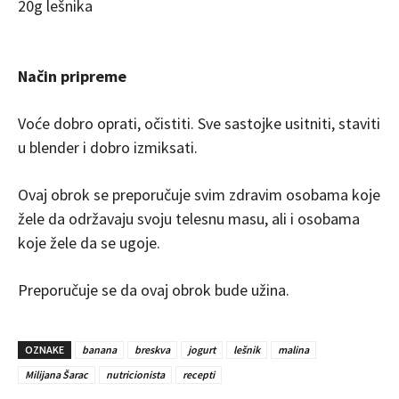
20g lešnika
Način pripreme
Voće dobro oprati, očistiti. Sve sastojke usitniti, staviti
u blender i dobro izmiksati.
Ovaj obrok se preporučuje svim zdravim osobama koje
žele da održavaju svoju telesnu masu, ali i osobama
koje žele da se ugoje.
Preporučuje se da ovaj obrok bude užina.
OZNAKE
banana
breskva
jogurt
lešnik
malina
Milijana Šarac
nutricionista
recepti