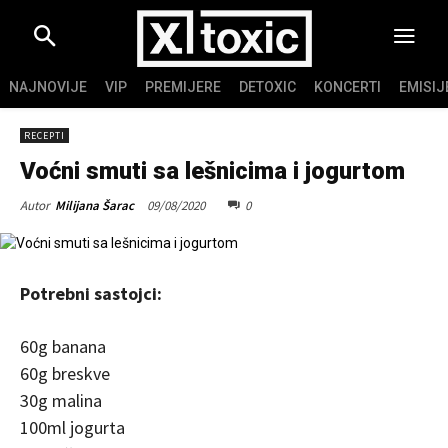
NAJNOVIJE
VIP
PREMIJERE
DETOXIC
KONCERTI
EMISIJ
RECEPTI
Voćni smuti sa lešnicima i jogurtom
09/08/2020
0
Autor
Milijana Šarac
Potrebni sastojci:
60g banana
60g breskve
30g malina
100ml jogurta